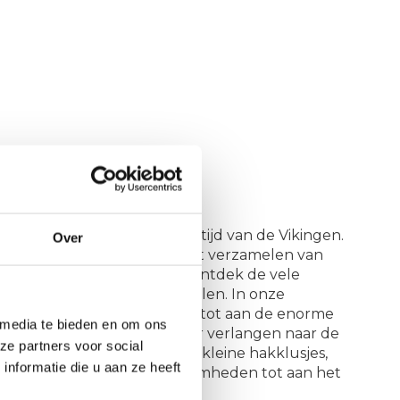
le toepassingen van een bijl. Trekking bijlen,
d je de veelzijdigheid van een compacte en
van carbon staal. De rijke mythische bijlen,
uitstekende keuze voor elk buiten avontuur.
bewerking, houthakken, snoei werkzaamheden
n vindt zijn oorsprong in de tijd van de Vikingen.
Over
misbaar gereedschap voor het verzamelen van
onden met het verleden en ontdek de vele
bijlen, Viking bijlen en hakbijlen. In onze
 en oogstrelende damast bijl tot aan de enorme
 media te bieden en om ons
thische bijlen, gedreven door verlangen naar de
ze partners voor social
r elk buiten avontuur. Van kleine hakklusjes,
nformatie die u aan ze heeft
 houthakken, snoei werkzaamheden tot aan het