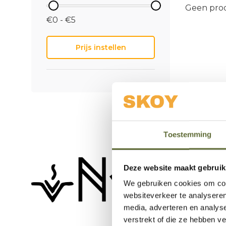
Geen prod
huis en sc
universeel
€0 - €5
oogstrele
gedreven 
Prijs instellen
Van klein
tot aan h
Toestemming
Deze website maakt gebruik
We gebruiken cookies om cont
websiteverkeer te analyseren
media, adverteren en analys
verstrekt of die ze hebben v