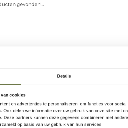
ucten gevonden!...
hip. Voel je verbonden met het verleden en ontdek de ve
 bijlen, Viking bijlen en hakbijlen. In onze collectie vin
nde damast bijl tot aan de enorme krachtpatsers gemaakt 
door verlangen naar de schoonheid van natuur zijn de 
e hakklusjes, zoals het maken van aanmaakhout, hout
et vellen van bomen.
Njord
De inspiratie voor het design van deze mythische bijle
Details
De bijl was een dagelijks gebruiksvoorwerp, een on
hout en het bouwen van huis en schip. Voel je verb
toepassingen van een bijl. Trekking bijlen, universeel 
 van cookies
collectie vind je de veelzijdigheid van een compacte
ent en advertenties te personaliseren, om functies voor social
krachtpatsers gemaakt van carbon staal. De rijke my
. Ook delen we informatie over uw gebruik van onze site met on
schoonheid van natuur zijn de uitstekende keuze voo
e. Deze partners kunnen deze gegevens combineren met andere i
zoals het maken van aanmaakhout, houtbewerking,
erzameld op basis van uw gebruik van hun services.
vellen van bomen.