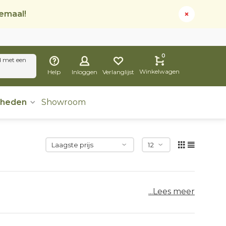
lemaal!
0
d met een
Winkelwagen
Help
Inloggen
Verlanglijst
dheden
Showroom
...Lees meer
orsprong in de tijd van de Vikingen. De bijl was
or het verzamelen van hout en het bouwen van