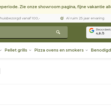
periode. Zie onze showroom pagina, fijne vakantie al
thuisbezorgd vanaf 100,-
Al ruim 25 jaar ervaring
Beoordeel
4,8 /5
Pellet grills
Pizza ovens en smokers
Benodig
d
tie voor het design van deze mythische bijlen vindt zijn o
ijks gebruiksvoorwerp, een onmisbaar gereedschap vo