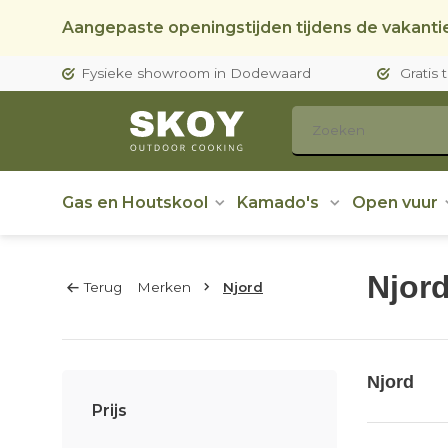
Aangepaste openingstijden tijdens de vakantie
Fysieke showroom in Dodewaard
Gratis 
Gas en Houtskool
Kamado's
Open vuur
Njor
Terug
Merken
Njord
Njord
Prijs
De inspira
een dagel