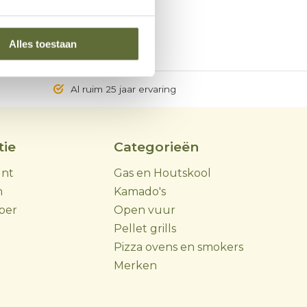
Alles toestaan
Al ruim 25 jaar ervaring
tie
Categorieën
unt
Gas en Houtskool
m
Kamado's
ber
Open vuur
Pellet grills
Pizza ovens en smokers
Merken