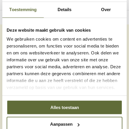
Geen producten
gevonden!...
Toestemming
Details
Over
owroom in Dodewaard
Gratis thuisbezo
Deze website maakt gebruik van cookies
We gebruiken cookies om content en advertenties te
Bel onze specialisten
personaliseren, om functies voor social media te bieden
Klantenservice:
op dit moment geopend
en om ons websiteverkeer te analyseren. Ook delen we
Telefonisch contact
informatie over uw gebruik van onze site met onze
06 – 51 89 84 56
partners voor social media, adverteren en analyse. Deze
partners kunnen deze gegevens combineren met andere
Stuur een e-mail
informatie die u aan ze heeft verstrekt of die ze hebben
info@skoyoutdoorcooking.nl
verzameld op basis van uw gebruik van hun services.
Klantenservice
Alles toestaan
Informatie
Aanpassen