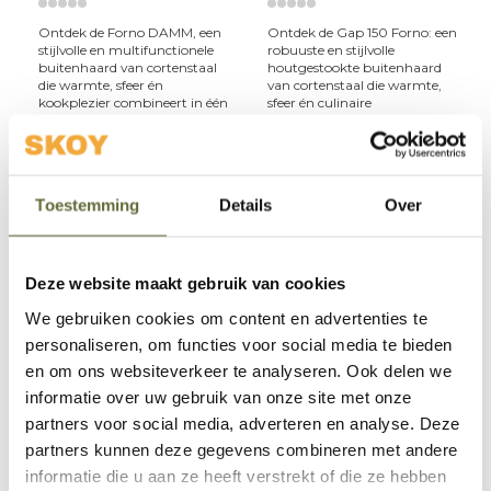
Ontdek de Forno DAMM, een
Ontdek de Gap 150 Forno: een
stijlvolle en multifunctionele
robuuste en stijlvolle
buitenhaard van cortenstaal
houtgestookte buitenhaard
die warmte, sfeer én
van cortenstaal die warmte,
kookplezier combineert in één
sfeer én culinaire
robuust ont
mogelijkheden samenbreng
€1.599,00
€1.699,00
Levering in overleg
Levering in overleg
Toestemming
Details
Over
Deze website maakt gebruik van cookies
We gebruiken cookies om content en advertenties te
personaliseren, om functies voor social media te bieden
en om ons websiteverkeer te analyseren. Ook delen we
informatie over uw gebruik van onze site met onze
partners voor social media, adverteren en analyse. Deze
partners kunnen deze gegevens combineren met andere
Forno
informatie die u aan ze heeft verstrekt of die ze hebben