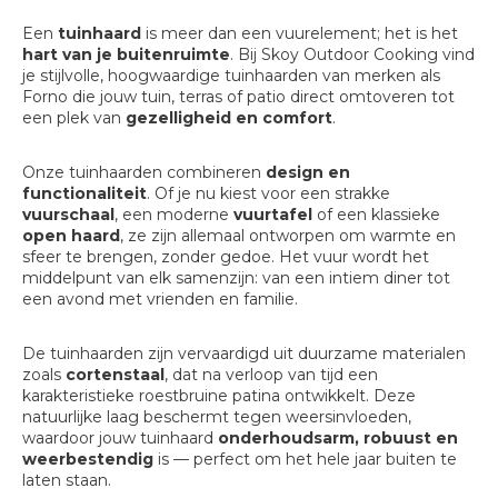
Een
tuinhaard
is meer dan een vuurelement; het is het
hart van je buitenruimte
. Bij Skoy Outdoor Cooking vind
je stijlvolle, hoogwaardige tuinhaarden van merken als
Forno die jouw tuin, terras of patio direct omtoveren tot
een plek van
gezelligheid en comfort
.
Onze tuinhaarden combineren
design en
functionaliteit
. Of je nu kiest voor een strakke
vuurschaal
, een moderne
vuurtafel
of een klassieke
open haard
, ze zijn allemaal ontworpen om warmte en
sfeer te brengen, zonder gedoe. Het vuur wordt het
middelpunt van elk samenzijn: van een intiem diner tot
een avond met vrienden en familie.
De tuinhaarden zijn vervaardigd uit duurzame materialen
zoals
cortenstaal
, dat na verloop van tijd een
karakteristieke roestbruine patina ontwikkelt. Deze
natuurlijke laag beschermt tegen weersinvloeden,
waardoor jouw tuinhaard
onderhoudsarm, robuust en
weerbestendig
is — perfect om het hele jaar buiten te
laten staan.