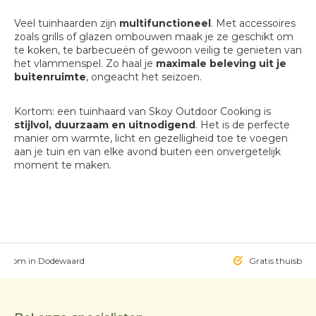
Veel tuinhaarden zijn
multifunctioneel
. Met accessoires
zoals grills of glazen ombouwen maak je ze geschikt om
te koken, te barbecueën of gewoon veilig te genieten van
het vlammenspel. Zo haal je
maximale beleving uit je
buitenruimte
, ongeacht het seizoen.
Kortom: een tuinhaard van Skoy Outdoor Cooking is
stijlvol, duurzaam en uitnodigend
. Het is de perfecte
manier om warmte, licht en gezelligheid toe te voegen
aan je tuin en van elke avond buiten een onvergetelijk
moment te maken.
owroom in Dodewaard
Gratis thuisbezo