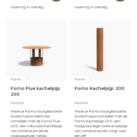
te koken, te barbecueën of gewoon veilig te genieten van
het vlammenspel. Zo haal je
maximale beleving uit je
Levering in overleg
Levering in overleg
buitenruimte
, ongeacht het seizoen.
Kortom: een tuinhaard van Skoy Outdoor Cooking is
stijlvol, duurzaam en uitnodigend
. Het is de perfecte
manier om warmte, licht en gezelligheid toe te voegen
aan je tuin en van elke avond buiten een onvergetelijk
moment te maken.
Forno
Forno
Forno Flue kachelpijp
Forno Kachelpijp 200
200
Maak je Forno houtgestookte
Maak je Forno houtgestookte
buitenhaard helemaal
buitenhaard compleet met de
compleet met de Forno Flue
Forno Kachelpijp 200, een
200, een robuuste kachelpijp
hoogwaardige rookkanaalpijp
van cortenstaal die de
van cortenstaal die zorgt voor
rookgasafvoer netjes,
een eff