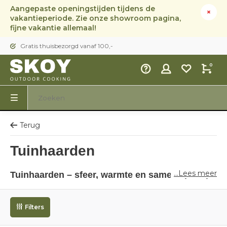
Aangepaste openingstijden tijdens de
vakantieperiode. Zie onze showroom pagina,
fijne vakantie allemaal!
Gratis thuisbezorgd vanaf 100,-
0
Terug
Tuinhaarden
...Lees meer
Tuinhaarden – sfeer, warmte en samenzijn in je
tuin
Een
tuinhaard
is meer dan een vuurelement; het is het
Filters
hart van je buitenruimte
. Bij Skoy Outdoor Cooking vind
je stijlvolle, hoogwaardige tuinhaarden van merken als