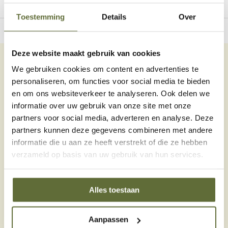
Geen producten
gevonden!...
Toestemming
Details
Over
owroom in Dodewaard
Gratis thuisbezo
Deze website maakt gebruik van cookies
We gebruiken cookies om content en advertenties te
Bel onze specialisten
personaliseren, om functies voor social media te bieden
Klantenservice:
openingstijden
en om ons websiteverkeer te analyseren. Ook delen we
Telefonisch contact
informatie over uw gebruik van onze site met onze
06 – 51 89 84 56
partners voor social media, adverteren en analyse. Deze
partners kunnen deze gegevens combineren met andere
Stuur een e-mail
informatie die u aan ze heeft verstrekt of die ze hebben
info@skoyoutdoorcooking.nl
verzameld op basis van uw gebruik van hun services.
Klantenservice
Alles toestaan
Informatie
Aanpassen