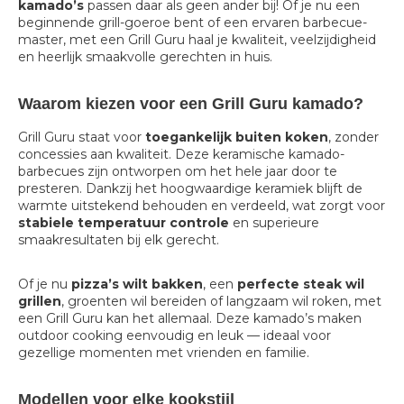
kamado’s
passen daar als geen ander bij! Of je nu een
beginnende grill-goeroe bent of een ervaren barbecue-
master, met een Grill Guru haal je kwaliteit, veelzijdigheid
en heerlijk smaakvolle gerechten in huis.
Waarom kiezen voor een Grill Guru kamado?
Grill Guru staat voor
toegankelijk buiten koken
, zonder
concessies aan kwaliteit. Deze keramische kamado-
barbecues zijn ontworpen om het hele jaar door te
presteren. Dankzij het hoogwaardige keramiek blijft de
warmte uitstekend behouden en verdeeld, wat zorgt voor
stabiele temperatuur controle
en superieure
smaakresultaten bij elk gerecht.
Of je nu
pizza’s wilt bakken
, een
perfecte steak wil
grillen
, groenten wil bereiden of langzaam wil roken, met
een Grill Guru kan het allemaal. Deze kamado’s maken
outdoor cooking eenvoudig en leuk — ideaal voor
gezellige momenten met vrienden en familie.
Modellen voor elke kookstijl