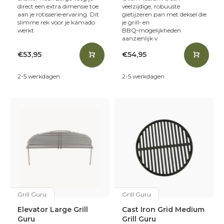
direct een extra dimensie toe
veelzijdige, robuuste
aan je rotisserie‑ervaring. Dit
gietijzeren pan met deksel die
slimme rek voor je kamado
je grill‑ en
werkt
BBQ‑mogelijkheden
aanzienlijk v
€53,95
€54,95
2-5 werkdagen
2-5 werkdagen
Grill Guru
Grill Guru
Elevator Large Grill
Cast Iron Grid Medium
Guru
Grill Guru