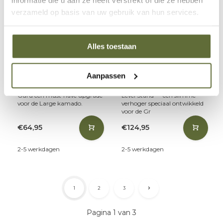
verzameld op basis van uw gebruik van hun services.
Grill Guru
Grill Guru
Cast Iron Grid Large
Compact High Level
Grill Guru
Stand Grill Guru
Alles toestaan
Wil je serieus grillen op je
Maak van je kamado‑ervaring
Aanpassen
kamado? Dan is dit
een stuk comfortabeler met
gietijzeren rooster van Grill
de Grill Guru Compact High
Guru een must‑have upgrade
Level Stand — een slimme
voor de Large kamado.
verhoger speciaal ontwikkeld
voor de Gr
€64,95
€124,95
2-5 werkdagen
2-5 werkdagen
1
2
3
Pagina 1 van 3