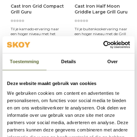
Cast Iron Grid Compact
Cast Iron Half Moon
Grill Guru
Griddle Large Grill Guru
Til je kamado‑ervaring naar
Til je buitenkookervaring naar
een hoger niveau met het
een hoger niveau met de Grill
gietijzeren rooster van Grill
Guru Cast Iron Half Moon
Guru — speciaal ontworpen
Griddle Large — een
voor compact kamado’s.
veelzijdige gietijzeren
Gietijzer ho
bakplaat die jouw
Toestemming
Details
Over
€59,95
€64,95
2-5 werkdagen
2-5 werkdagen
Deze website maakt gebruik van cookies
We gebruiken cookies om content en advertenties te
personaliseren, om functies voor social media te bieden
en om ons websiteverkeer te analyseren. Ook delen we
informatie over uw gebruik van onze site met onze
partners voor social media, adverteren en analyse. Deze
partners kunnen deze gegevens combineren met andere
informatie die u aan ze heeft verstrekt of die ze hebben