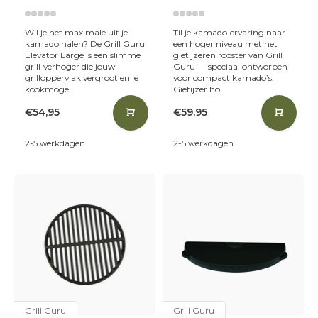
Wil je het maximale uit je
Til je kamado‑ervaring naar
kamado halen? De Grill Guru
een hoger niveau met het
Elevator Large is een slimme
gietijzeren rooster van Grill
grill‑verhoger die jouw
Guru — speciaal ontworpen
grilloppervlak vergroot en je
voor compact kamado’s.
kookmogeli
Gietijzer ho
€54,95
€59,95
2-5 werkdagen
2-5 werkdagen
Grill Guru
Grill Guru