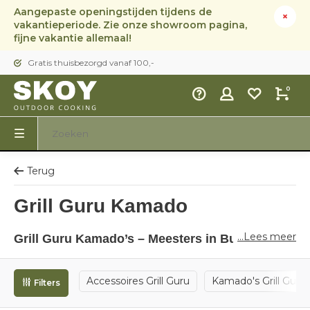
Aangepaste openingstijden tijdens de
vakantieperiode. Zie onze showroom pagina,
fijne vakantie allemaal!
Gratis thuisbezorgd vanaf 100,-
0
Terug
Grill Guru Kamado
...Lees meer
Grill Guru Kamado’s – Meesters in Buiten
Koken bij Skoy Outdoor Cooking
Accessoires Grill Guru
Kamado's Grill Guru
Bij
Skoy Outdoor Cooking
draait alles om buiten koken
Filters
met passie, plezier en perfectie — en de
Grill Guru
kamado’s
passen daar als geen ander bij! Of je nu een