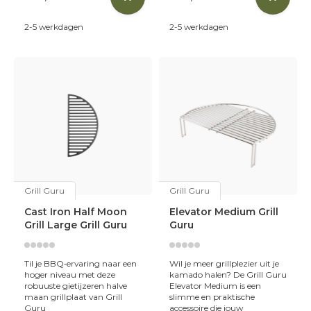
Bij Skoy Outdoor Cooking vind je verschillende
Grill Guru
2-5 werkdagen
2-5 werkdagen
kamado-modellen
:
Compact
– Perfect voor kleinere ruimtes of intieme
BBQ-sessies.
Medium & Large
– Voor gezellige etentjes en veelzijdig
gebruik.
Elk model is robuust gebouwd, weerbestendig en
ontworpen om jarenlang buitenkookplezier te bieden.
Bovendien komt je Grill Guru vaak compleet met handige
Grill Guru
Grill Guru
accessoires zoals een plate setter, regenhoes en aspook.
Cast Iron Half Moon
Elevator Medium Grill
Grill Large Grill Guru
Guru
Jouw BBQ-moment, jouw stijl
Met een Grill Guru kamado ben je klaar voor elk culinair
Til je BBQ‑ervaring naar een
Wil je meer grillplezier uit je
avontuur:
high-heat grillen, low-and-slow roken,
hoger niveau met deze
kamado halen? De Grill Guru
bakken en alles daartussenin.
Het keramische
robuuste gietijzeren halve
Elevator Medium is een
maan grillplaat van Grill
slimme en praktische
materiaal zorgt voor een uitstekende isolatie en de
Guru
accessoire die jouw