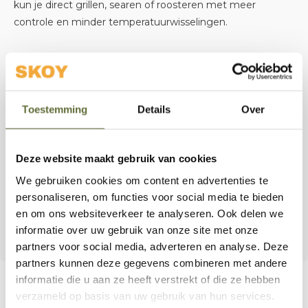
kun je direct grillen, searen of roosteren met meer
controle en minder temperatuurwisselingen.
Naast de uitstekende warmteverdeling is gietijzer
extreem robuust en bedoeld voor jarenlang gebruik. Met
de juiste ingestookte (culottage)laag wordt het rooster
Toestemming
Details
Over
steeds makkelijker schoon te houden en krijgt het een
natuurlijke anti‑aanbaklaag.
Deze website maakt gebruik van cookies
Bij
Skoy Outdoor Cooking
bieden we accessoires die je
We gebruiken cookies om content en advertenties te
grillervaring écht verbeteren. Dit gietijzeren rooster is een
personaliseren, om functies voor social media te bieden
must‑have voor iedereen die meer uit zijn compact
en om ons websiteverkeer te analyseren. Ook delen we
kamado wil halen — van vlees en vis tot groenten en fruit.
informatie over uw gebruik van onze site met onze
partners voor social media, adverteren en analyse. Deze
partners kunnen deze gegevens combineren met andere
informatie die u aan ze heeft verstrekt of die ze hebben
verzameld op basis van uw gebruik van hun services.