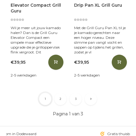
Elevator Compact Grill
Drip Pan XL Grill Guru
Guru
Wil je meer uit jouw kamado
Met de Grill Guru Pan XL til je
halen? Dan is de Grill Guru
je kamado‑gerechten naar
Elevator Compact een
een hoger niveau. Deze
simpele maar effectieve
slimme pan vangt vocht en
upgrade die je grilloppervlak
sappen op tijdens het grillen,
flink vergroot. Dit
zodat je vl
€39,95
€39,95
2-5 werkdagen
2-5 werkdagen
1
2
3
Pagina 1 van 3
owroom in Dodewaard
Gratis thuisbezo