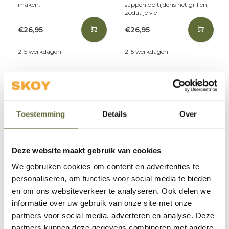
maken.
sappen op tijdens het grillen,
zodat je vle
€26,95
€26,95
2-5 werkdagen
2-5 werkdagen
Toestemming
Details
Over
Deze website maakt gebruik van cookies
We gebruiken cookies om content en advertenties te
Grill Guru
Grill Guru
personaliseren, om functies voor social media te bieden
Drip Pan L Grill Guru
Replacement Gasket
en om ons websiteverkeer te analyseren. Ook delen we
L/M van Grill Guru
informatie over uw gebruik van onze site met onze
partners voor social media, adverteren en analyse. Deze
Met de Grill Guru Pan L til je je
De Replacement Gasket L/M
partners kunnen deze gegevens combineren met andere