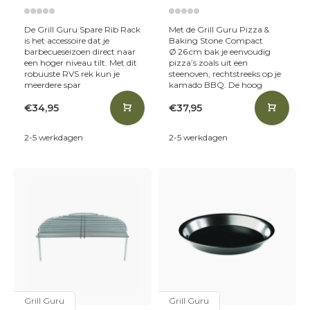
De Grill Guru Spare Rib Rack
Met de Grill Guru Pizza &
is het accessoire dat je
Baking Stone Compact
barbecueseizoen direct naar
Ø 26 cm bak je eenvoudig
een hoger niveau tilt. Met dit
pizza’s zoals uit een
robuuste RVS rek kun je
steenoven, rechtstreeks op je
meerdere spar
kamado BBQ. De hoog
€34,95
€37,95
2-5 werkdagen
2-5 werkdagen
Grill Guru
Grill Guru