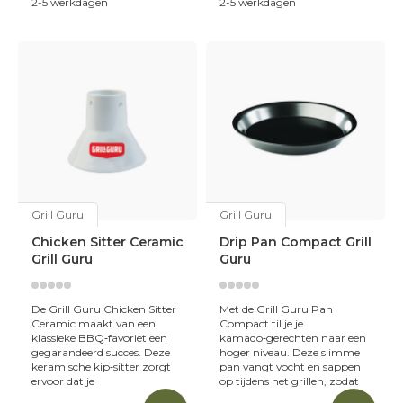
2-5 werkdagen
2-5 werkdagen
Grill Guru
Grill Guru
Chicken Sitter Ceramic
Drip Pan Compact Grill
Grill Guru
Guru
De Grill Guru Chicken Sitter
Met de Grill Guru Pan
Ceramic maakt van een
Compact til je je
klassieke BBQ‑favoriet een
kamado‑gerechten naar een
gegarandeerd succes. Deze
hoger niveau. Deze slimme
keramische kip‑sitter zorgt
pan vangt vocht en sappen
ervoor dat je
op tijdens het grillen, zodat