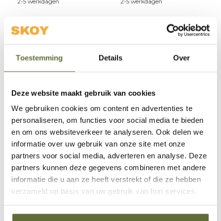
2-5 werkdagen
2-5 werkdagen
Toestemming
Details
Over
Deze website maakt gebruik van cookies
We gebruiken cookies om content en advertenties te
Paudin
personaliseren, om functies voor social media te bieden
en om ons websiteverkeer te analyseren. Ook delen we
Tokyo TI1 Koksmes
Paudin
informatie over uw gebruik van onze site met onze
partners voor social media, adverteren en analyse. Deze
partners kunnen deze gegevens combineren met andere
Het Tokyo TI1 koksmes van
Paudin is een uitzonderlijk
informatie die u aan ze heeft verstrekt of die ze hebben
allround chef‑mes dat
verzameld op basis van uw gebruik van hun services.
prestaties en elegant design
combineert.
€149,95