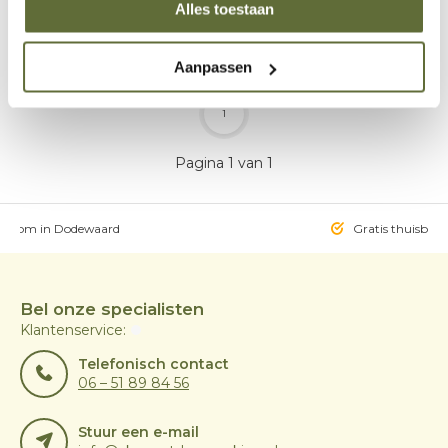
Alles toestaan
2-5 werkdagen
Aanpassen
1
Pagina 1 van 1
owroom in Dodewaard
Gratis thuisbezo
Bel onze specialisten
Klantenservice:
Telefonisch contact
06 – 51 89 84 56
Stuur een e-mail