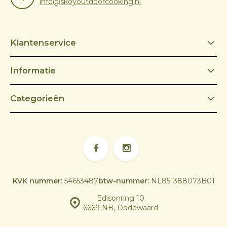
info@skoyoutdoorcooking.nl
Klantenservice
Informatie
Categorieën
KVK nummer:
54653487
btw-nummer:
NL851388073B01
Edisonring 10
6669 NB, Dodewaard