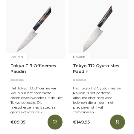
Paudin
Paudin
Tokyo TI3 Officemes
Tokyo TI2 Gyuto Mes
Paudin
Paudin
Het Tokyo TI3 officemes van
Het Tokyo TI2 Gyuto mes van
Paudin is het compacte
Paudin is het perfecte
precisiewerkwonder uit de luxe
allround chef‑mes voor
Tokyo‑collectie. Dit
iedereen die snijden met
messcherpe mes is speciaal
precisie en stijl wil
gemaakt voor de kl
combineren.
€89,95
€149,95