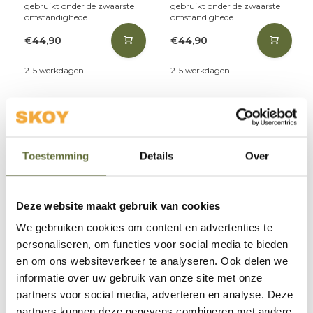
gebruikt onder de zwaarste
gebruikt onder de zwaarste
omstandighede
omstandighede
€44,90
€44,90
2-5 werkdagen
2-5 werkdagen
Toestemming
Details
Over
Deze website maakt gebruik van cookies
We gebruiken cookies om content en advertenties te
Feuerhand
Feuerhand
personaliseren, om functies voor social media te bieden
Feuerhand Stormlamp
Feuerhand Stormlamp
en om ons websiteverkeer te analyseren. Ook delen we
276 Mos Groen
276 Licht Groen
informatie over uw gebruik van onze site met onze
partners voor social media, adverteren en analyse. Deze
De stormlamp van Feuerhand
De stormlamp van Feuerhand
partners kunnen deze gegevens combineren met andere