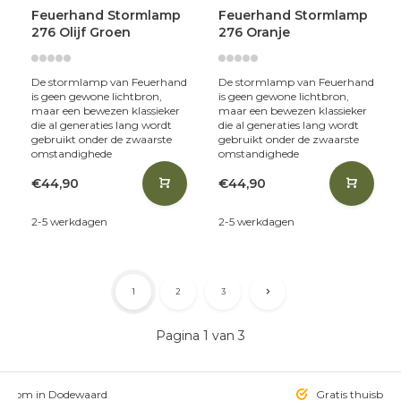
Feuerhand Stormlamp
Feuerhand Stormlamp
276 Olijf Groen
276 Oranje
De stormlamp van Feuerhand
De stormlamp van Feuerhand
is geen gewone lichtbron,
is geen gewone lichtbron,
maar een bewezen klassieker
maar een bewezen klassieker
die al generaties lang wordt
die al generaties lang wordt
gebruikt onder de zwaarste
gebruikt onder de zwaarste
omstandighede
omstandighede
€44,90
€44,90
2-5 werkdagen
2-5 werkdagen
1
2
3
Pagina 1 van 3
owroom in Dodewaard
Gratis thuisbezo