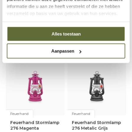
is geen gewone lichtbron,
is geen gewone lichtbron,
informatie die u aan ze heeft verstrekt of die ze hebben
maar een bewezen klassieker
maar een bewezen klassieker
die al generaties lang wordt
die al generaties lang wordt
verzameld op basis van uw gebruik van hun services.
gebruikt onder de zwaarste
gebruikt onder de zwaarste
omstandighede
omstandighede
€44,90
€44,90
Alles toestaan
2-5 werkdagen
2-5 werkdagen
Aanpassen
Feuerhand
Feuerhand
Feuerhand Stormlamp
Feuerhand Stormlamp
276 Magenta
276 Metalic Grijs