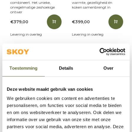
combineert. Het unieke,
warmte, gezelligheid én
onregelmatige zeshoekige
koken samenbrengt in
ontwer
€379,00
€399,00
Levering in overleg
Levering in overleg
Toestemming
Details
Over
Deze website maakt gebruik van cookies
We gebruiken cookies om content en advertenties te
Forno
Forno
personaliseren, om functies voor social media te bieden
en om ons websiteverkeer te analyseren. Ook delen we
Vuurschaal Halo Forno
Quad vuurtafel Forno
informatie over uw gebruik van onze site met onze
partners voor social media, adverteren en analyse. Deze