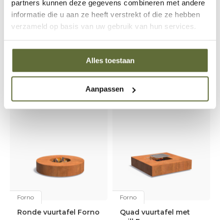
partners kunnen deze gegevens combineren met andere
De Forno Halo vuurschaal is
De Forno Quad vuurtafel is
een stijlvolle en veelzijdige
een stijlvolle en robuuste
informatie die u aan ze heeft verstrekt of die ze hebben
toevoeging aan je tuin of
toevoeging aan jouw
verzameld op basis van uw gebruik van hun services.
terras. Deze robuuste
buitenruimte. Met zijn
vuurschaal van dik staal
strakke, vierkante ontwerp
brengt warmte, geze
vormt hij een opvallend mi
€525,00
€649,00
Alles toestaan
Levering in overleg
Levering in overleg
Aanpassen
Forno
Forno
Ronde vuurtafel Forno
Quad vuurtafel met