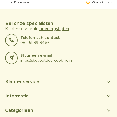
owroom in Dodewaard
Gratis thuisbezo
Bel onze specialisten
Klantenservice:
openingstijden
Telefonisch contact
06 – 51 89 84 56
Stuur een e-mail
info@skoyoutdoorcooking.nl
Klantenservice
Informatie
Categorieën