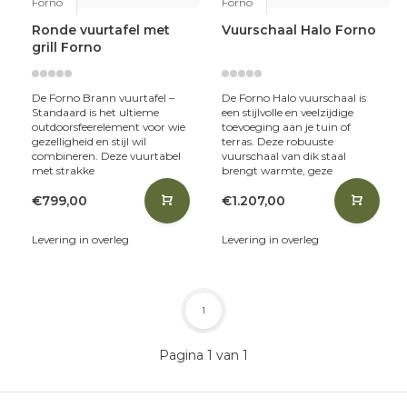
Forno
Forno
Ronde vuurtafel met
Vuurschaal Halo Forno
grill Forno
De Forno Brann vuurtafel –
De Forno Halo vuurschaal is
Standaard is het ultieme
een stijlvolle en veelzijdige
outdoor­sfeerelement voor wie
toevoeging aan je tuin of
gezelligheid en stijl wil
terras. Deze robuuste
combineren. Deze vuurtabel
vuurschaal van dik staal
met strakke
brengt warmte, geze
€799,00
€1.207,00
Levering in overleg
Levering in overleg
1
Pagina 1 van 1