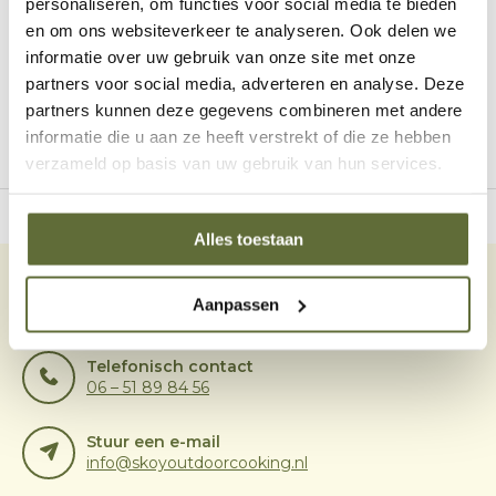
personaliseren, om functies voor social media te bieden
Levering in overleg
Levering in overleg
en om ons websiteverkeer te analyseren. Ook delen we
informatie over uw gebruik van onze site met onze
partners voor social media, adverteren en analyse. Deze
1
partners kunnen deze gegevens combineren met andere
informatie die u aan ze heeft verstrekt of die ze hebben
Pagina 1 van 1
verzameld op basis van uw gebruik van hun services.
owroom in Dodewaard
Gratis thuisbezo
Alles toestaan
Bel onze specialisten
Aanpassen
Klantenservice:
openingstijden
Telefonisch contact
06 – 51 89 84 56
Stuur een e-mail
info@skoyoutdoorcooking.nl