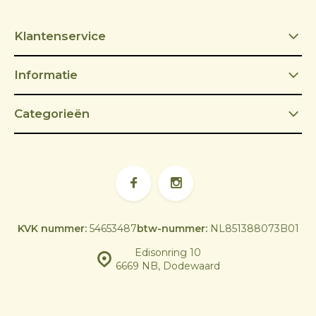
Klantenservice
Informatie
Categorieën
KVK nummer:
54653487
btw-nummer:
NL851388073B01
Edisonring 10
6669 NB, Dodewaard