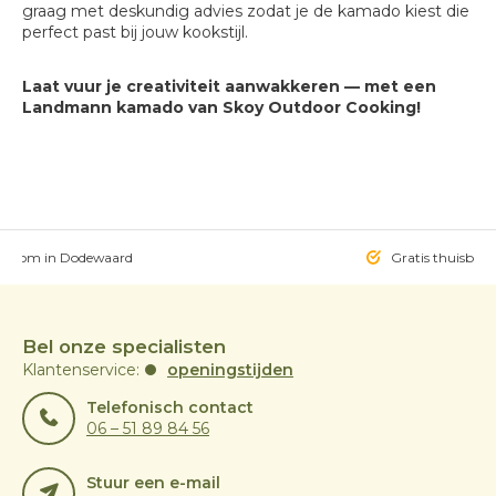
graag met deskundig advies zodat je de kamado kiest die
perfect past bij jouw kookstijl.
Laat vuur je creativiteit aanwakkeren — met een
Landmann kamado van Skoy Outdoor Cooking!
owroom in Dodewaard
Gratis thuisbezo
Bel onze specialisten
Klantenservice:
openingstijden
Telefonisch contact
06 – 51 89 84 56
Stuur een e-mail