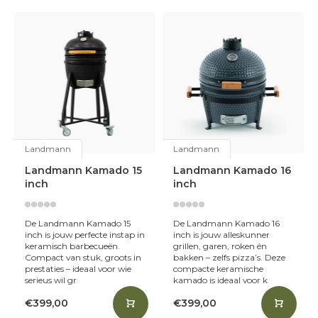
traditioneel vakmanschap met moderne techniek —
ideaal voor iedereen die houdt van veelzijdigheid, smaak
en topresultaten.
Waarom een Landmann Kamado?
Een kamado is niet zomaar een barbecue — het is een
alleskunner
. Dankzij de dikke keramische wanden houdt
een Landmann kamado de warmte uitzonderlijk goed
vast en verdeeld. Dat betekent:
Landmann
Landmann
Landmann Kamado 15
Landmann Kamado 16
Perfecte temperatuur controle
— van lage,
inch
inch
langzame garing tot hoge grilltemperaturen.
De Landmann Kamado 15
De Landmann Kamado 16
Veelzijdig koken
— grillen, roken, bakken én slow-
inch is jouw perfecte instap in
inch is jouw alleskunner
cooking met één apparaat.
keramisch barbecueën.
grillen, garen, roken én
Compact van stuk, groots in
bakken – zelfs pizza’s. Deze
prestaties – ideaal voor wie
compacte keramische
Sappige gerechten vol smaak
— de keramische
serieus wil gr
kamado is ideaal voor k
isolatie behoudt vocht en aroma’s.
€399,00
€399,00