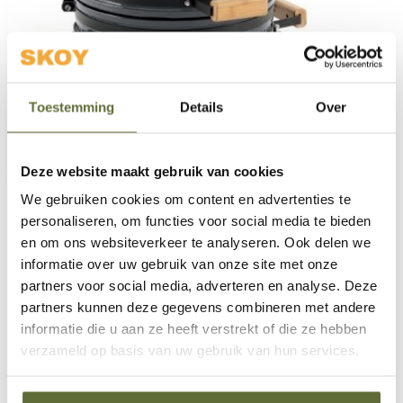
Toestemming
Details
Over
Deze website maakt gebruik van cookies
We gebruiken cookies om content en advertenties te
personaliseren, om functies voor social media te bieden
Ontdek de Kamado’s van Landmann bij Skoy
en om ons websiteverkeer te analyseren. Ook delen we
Outdoor Cooking
informatie over uw gebruik van onze site met onze
Wil je grillen als een pro? Dan zijn de
kamado’s van
partners voor social media, adverteren en analyse. Deze
Landmann
de ultieme keuze voor jouw buitenkeuken!
partners kunnen deze gegevens combineren met andere
Deze keramische houtskoolbarbecues combineren
informatie die u aan ze heeft verstrekt of die ze hebben
traditioneel vakmanschap met moderne techniek —
verzameld op basis van uw gebruik van hun services.
ideaal voor iedereen die houdt van veelzijdigheid, smaak
en topresultaten.