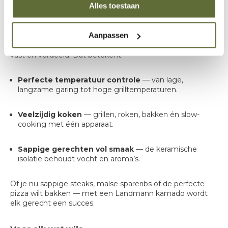
Alles toestaan
Waarom een Landmann Kamado?
Een kamado is niet zomaar een barbecue — het is een
Aanpassen
alleskunner
. Dankzij de dikke keramische wanden houdt
een Landmann kamado de warmte uitzonderlijk goed
vast en verdeeld. Dat betekent:
Perfecte temperatuur controle
— van lage,
langzame garing tot hoge grilltemperaturen.
Veelzijdig koken
— grillen, roken, bakken én slow-
cooking met één apparaat.
Sappige gerechten vol smaak
— de keramische
isolatie behoudt vocht en aroma’s.
Of je nu sappige steaks, malse spareribs of de perfecte
pizza wilt bakken — met een Landmann kamado wordt
elk gerecht een succes.