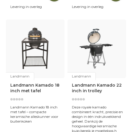
Of je nu sappige steaks, malse spareribs of de perfecte
Levering in overleg
Levering in overleg
pizza wilt bakken — met een Landmann kamado wordt
elk gerecht een succes.
Voor elk wat wils
Bij Skoy Outdoor Cooking vind je
verschillende
modellen Landmann kamado’s
:
Compacte kamado’s
— ideaal voor kleinere tuinen,
balkons of als instapmodel.
Landmann
Landmann
Middelgrote modellen
met extra werkruimte en
temperatuur controle.
Landmann Kamado 18
Landmann Kamado 22
inch met tafel
inch in trolley
Grote Big Kamado’s
met royaal grilloppervlak voor
grotere groepen en uitgebreide gerechten.
Landmann Kamado 18 inch
Deze royale kamado
met tafel – compacte
combineert kracht, precisie en
keramische alleskunner voor
design in één indrukwekkend
Elk model is robuust gebouwd, eenvoudig te gebruiken
buitenkoken
geheel. Dankzij de
en ontworpen om jarenlang buitenkookplezier te bieden.
hoogwaardige keramische
kuip bereik je moeiteloos h