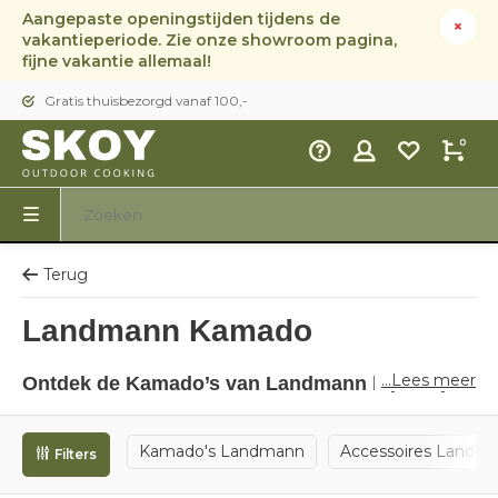
Aangepaste openingstijden tijdens de
vakantieperiode. Zie onze showroom pagina,
fijne vakantie allemaal!
Gratis thuisbezorgd vanaf 100,-
0
Terug
Landmann Kamado
...Lees meer
Ontdek de Kamado’s van Landmann bij Skoy
Outdoor Cooking
Kamado's Landmann
Accessoires Landm
Wil je grillen als een pro? Dan zijn de
kamado’s van
Filters
Landmann
de ultieme keuze voor jouw buitenkeuken!
Deze keramische houtskoolbarbecues combineren