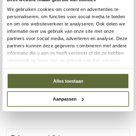
Nauwkeurige luchtregeling voor maximale controle
We gebruiken cookies om content en advertenties te
personaliseren, om functies voor social media te bieden
Duurzame afwerking en solide trolley
en om ons websiteverkeer te analyseren. Ook delen we
informatie over uw gebruik van onze site met onze
Geschikt voor grillen, roken, bakken, stomen en slow
partners voor social media, adverteren en analyse. Deze
cooking
partners kunnen deze gegevens combineren met andere
informatie die u aan ze heeft verstrekt of die ze hebben
verzameld op basis van uw gebruik van hun services.
Met de Kamado 22 inch in trolley van Landmann kies je
voor veelzijdigheid, kwaliteit en pure smaakbeleving.
Ontdek hoe eenvoudig én indrukwekkend buiten koken
Alles toestaan
kan zijn – en maak van elke maaltijd een moment om van
te genieten.
Aanpassen