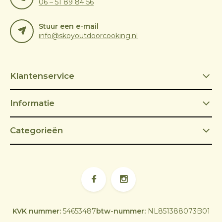
06 – 51 89 84 56
Stuur een e-mail
info@skoyoutdoorcooking.nl
Klantenservice
Informatie
Categorieën
KVK nummer:
54653487
btw-nummer:
NL851388073B01