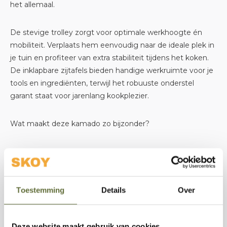
het allemaal.
De stevige trolley zorgt voor optimale werkhoogte én
mobiliteit. Verplaats hem eenvoudig naar de ideale plek in
je tuin en profiteer van extra stabiliteit tijdens het koken.
De inklapbare zijtafels bieden handige werkruimte voor je
tools en ingrediënten, terwijl het robuuste onderstel
garant staat voor jarenlang kookplezier.
Wat maakt deze kamado zo bijzonder?
Groot 22 inch grilloppervlak – ideaal voor familie en
vrienden
Toestemming
Details
Over
Hoogwaardig keramiek voor perfecte
warmtebeheersing
Deze website maakt gebruik van cookies