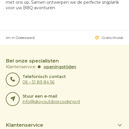
met ons op. Samen ontwerpen we de perfecte snijplank
voor uw BBQ-avonturen.
owroom in Dodewaard
Gratis thuisbezo
Bel onze specialisten
Klantenservice:
openingstijden
Telefonisch contact
06 – 51 89 84 56
Stuur een e-mail
info@skoyoutdoorcooking.nl
Klantenservice