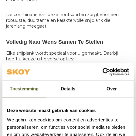
De combinatie van deze houtsoorten zorgt voor een
robuuste, duurzame en karaktervolle snijplank die
jarenlang meegaat.
Volledig Naar Wens Samen Te Stellen
Elke snijplank wordt speciaal voor u gemaakt. Daarbij
heeft u keuze uit diverse opties:
Maatwerk afmetingen
Met of zonder sapgeul
Keuze uit verschillende exclusieve houtsoorten
Toestemming
Details
Over
Personalisatie met naam, tekst of logo
Zo ontstaat een snijplank die perfect aansluit bij uw BBQ-
Deze website maakt gebruik van cookies
opstelling, keuken of buitenkeuken.
We gebruiken cookies om content en advertenties te
personaliseren, om functies voor social media te bieden
Geschikt Voor Bereiden én Presenteren
en om ons websiteverkeer te analyseren. Ook delen we