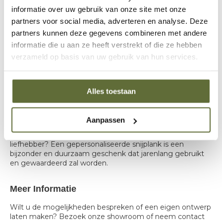
Onze snijplanken zijn veelzijdig inzetbaar:
informatie over uw gebruik van onze site met onze
partners voor social media, adverteren en analyse. Deze
Voorbereiden en snijden van vlees
partners kunnen deze gegevens combineren met andere
Aansnijden van brisket, pulled pork en spareribs
informatie die u aan ze heeft verstrekt of die ze hebben
Presenteren van BBQ-gerechten
verzameld op basis van uw gebruik van hun services.
Luxe serveer- en borrelplank
Dankzij de hoogwaardige afwerking zijn de planken zowel
praktisch als een echte blikvanger op tafel.
Alles toestaan
Een Uniek Cadeau
Aanpassen
Op zoek naar een origineel cadeau voor een BBQ-
liefhebber? Een gepersonaliseerde snijplank is een
bijzonder en duurzaam geschenk dat jarenlang gebruikt
en gewaardeerd zal worden.
Meer Informatie
Wilt u de mogelijkheden bespreken of een eigen ontwerp
laten maken? Bezoek onze showroom of neem contact