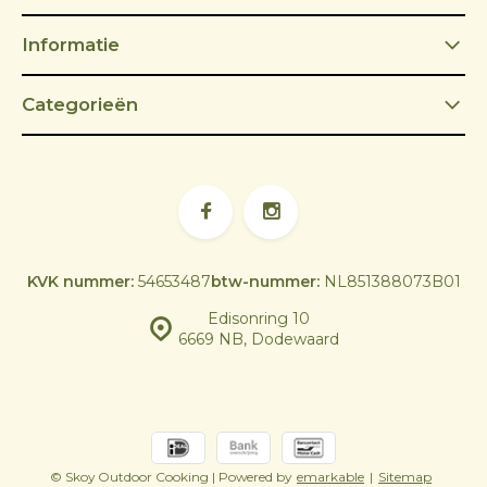
Informatie
Categorieën
KVK nummer:
54653487
btw-nummer:
NL851388073B01
Edisonring 10
6669 NB, Dodewaard
© Skoy Outdoor Cooking | Powered by
emarkable
|
Sitemap