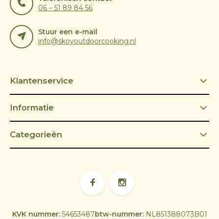
06 – 51 89 84 56
Stuur een e-mail
info@skoyoutdoorcooking.nl
Klantenservice
Informatie
Categorieën
KVK nummer:
54653487
btw-nummer:
NL851388073B01