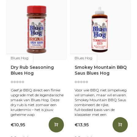
Blues Hog
Blues Hog
Dry Rub Seasoning
Smokey Mountain BBQ
Blues Hog
Saus Blues Hog
Geef je BBQ direct een flinke
Voor wie BBQ niet simpelweg
upgrade met de legendarische
wil smaken, maar wil ervaren.
smaak van Blues Hog. Deze
Smokey Mountain BBQ Saus
dry rub is niet zomaar een
combineert de rijke,
kruidenmix – het is jouw
full‑bodied basis van de
geheime wap
klassieker met een
€10,95
€13,95