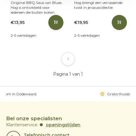
Original BBQ Saus van Blues
Hog brengt een verrassende
Hog is ontwikkeld voor
twist in je sauscollectie.
iedereen die buiten koken
€13,95
€19,95
2-5 werkdagen
2-5 werkdagen
1
Pagina 1 van 1
owroom in Dodewaard
Gratis thuisbezo
Bel onze specialisten
Klantenservice:
openingstijden
Telefonisch contact