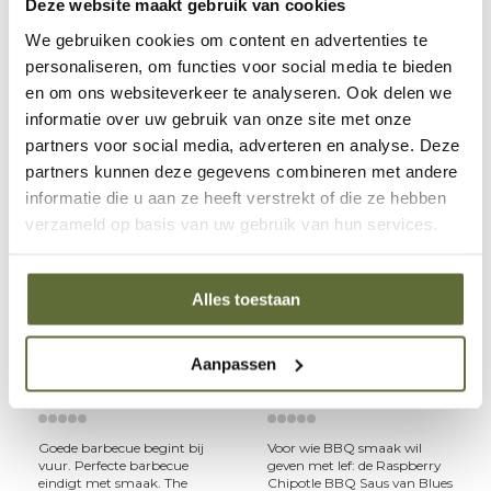
Deze website maakt gebruik van cookies
€13,95
€13,95
We gebruiken cookies om content en advertenties te
personaliseren, om functies voor social media te bieden
2-5 werkdagen
2-5 werkdagen
en om ons websiteverkeer te analyseren. Ook delen we
informatie over uw gebruik van onze site met onze
partners voor social media, adverteren en analyse. Deze
partners kunnen deze gegevens combineren met andere
informatie die u aan ze heeft verstrekt of die ze hebben
verzameld op basis van uw gebruik van hun services.
Alles toestaan
Blues Hog
Blues Hog
Aanpassen
Original BBQ Saus
Raspberry Chipotle
Blues Hog
Blues Hog
Goede barbecue begint bij
Voor wie BBQ smaak wil
vuur. Perfecte barbecue
geven met lef: de Raspberry
eindigt met smaak. The
Chipotle BBQ Saus van Blues