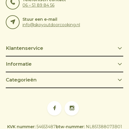
06 – 51 89 84 56
Stuur een e-mail
info@skoyoutdoorcooking.nl
Klantenservice
Informatie
Categorieën
KVK nummer:
54653487
btw-nummer:
NL851388073B01