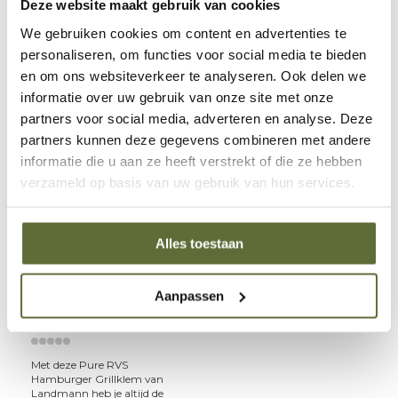
Deze website maakt gebruik van cookies
€23,99
€24,99
We gebruiken cookies om content en advertenties te
personaliseren, om functies voor social media te bieden
2-5 werkdagen
2-5 werkdagen
en om ons websiteverkeer te analyseren. Ook delen we
informatie over uw gebruik van onze site met onze
partners voor social media, adverteren en analyse. Deze
partners kunnen deze gegevens combineren met andere
informatie die u aan ze heeft verstrekt of die ze hebben
verzameld op basis van uw gebruik van hun services.
Alles toestaan
Landmann
Pure RVS Hamburger
Aanpassen
Grillklem van
Landmann
Met deze Pure RVS
Hamburger Grillklem van
Landmann heb je altijd de