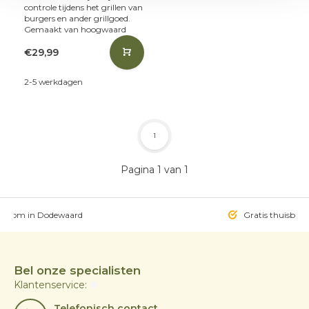
controle tijdens het grillen van
burgers en ander grillgoed.
Gemaakt van hoogwaard
€29,99
2-5 werkdagen
1
Pagina 1 van 1
owroom in Dodewaard
Gratis thuisbezo
Bel onze specialisten
Klantenservice:
Telefonisch contact