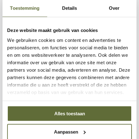
Toestemming
Details
Over
Dankzij de ergonomische, rubberco‑vergripte handgreep
ligt de visspatel prettig in de hand, zelfs als je lange
grillsessies draait. Het duurzame RVS ontwerp is
Deze website maakt gebruik van cookies
eenvoudig schoon te maken en klaar voor jarenlang
We gebruiken cookies om content en advertenties te
gebruik bij elk type barbecue.
personaliseren, om functies voor social media te bieden
en om ons websiteverkeer te analyseren. Ook delen we
Waarom deze visspatel onmisbaar is
informatie over uw gebruik van onze site met onze
partners voor social media, adverteren en analyse. Deze
Extra groot contactoppervlak voor stevig en precies
partners kunnen deze gegevens combineren met andere
draaien
informatie die u aan ze heeft verstrekt of die ze hebben
Roestvrij staal voor lange levensduur en
verzameld op basis van uw gebruik van hun services.
hittebestendigheid
Comfortabele, ergonomische rubberen handgreep
Alles toestaan
Ideaal voor vis, vlees en delicate grillgerechten
Met de
Landmann Pure RVS Visspatel
heb je altijd de
Aanpassen