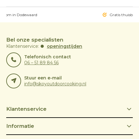
owroom in Dodewaard
Gratis thuisbezo
Bel onze specialisten
Klantenservice:
openingstijden
Telefonisch contact
06 – 51 89 84 56
Stuur een e-mail
info@skoyoutdoorcooking.nl
Klantenservice
Informatie