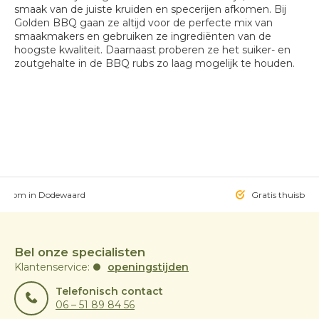
smaak van de juiste kruiden en specerijen afkomen. Bij
Golden BBQ gaan ze altijd voor de perfecte mix van
smaakmakers en gebruiken ze ingrediënten van de
hoogste kwaliteit. Daarnaast proberen ze het suiker- en
zoutgehalte in de BBQ rubs zo laag mogelijk te houden.
owroom in Dodewaard
Gratis thuisbezo
Bel onze specialisten
Klantenservice:
openingstijden
Telefonisch contact
06 – 51 89 84 56