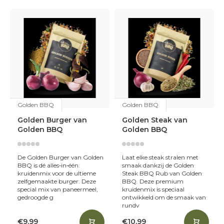
vlees, maar wist je dat ze ook heerlijk zijn op je vis en
groenten? Wanneer je het in de juiste verhouding
gebruikt, breng je al je gerechten op smaak met deze
heerlijke kruidenmixen. In veel BBQ rubs zit een enorme
hoeveelheid zout en suiker verwerkt. Dat is zonde! Want
hoewel dit fijne ingrediënten voor een rub zijn, moet de
smaak van de juiste kruiden en specerijen afkomen. Bij
Golden BBQ gaan ze altijd voor de perfecte mix van
smaakmakers en gebruiken ze ingrediënten van de
hoogste kwaliteit. Daarnaast proberen ze het suiker- en
zoutgehalte in de BBQ rubs zo laag mogelijk te houden.
Golden BBQ
Golden BBQ
Golden Burger van
Golden Steak van
Golden BBQ
Golden BBQ
De Golden Burger van Golden
Laat elke steak stralen met
BBQ is dé alles‑in‑één
smaak dankzij de Golden
kruidenmix voor de ultieme
Steak BBQ Rub van Golden
zelfgemaakte burger. Deze
BBQ. Deze premium
special mix van paneermeel,
kruidenmix is speciaal
gedroogde g
ontwikkeld om de smaak van
rundv
€9,99
€10,99