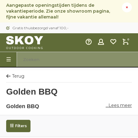
Aangepaste openingstijden tijdens de
vakantieperiode. Zie onze showroom pagina,
fijne vakantie allemaal!
Gratis thuisbezorgd vanaf 100,-
0
Terug
Golden BBQ
...Lees meer
Golden BBQ
Of je nu een ervaren Pitmaster bent of indruk wil maken
tijdens je volgende buurtbarbecue, met Golden BBQ’s dry
Filters
rubs creëer je hoe dan ook een echte smaaksensatie.
BBQ rubs worden vaak geassocieerd met een groot stuk