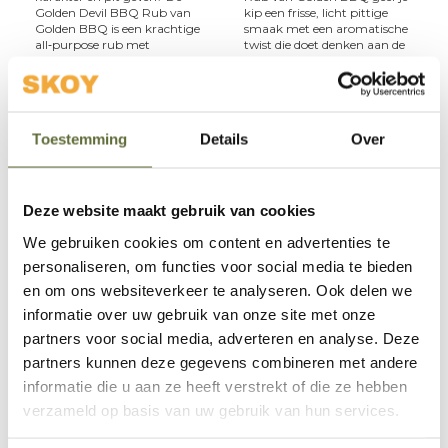
Golden Devil BBQ Rub van
kip een frisse, licht pittige
Golden BBQ is een krachtige
smaak met een aromatische
all‑purpose rub met
twist die doet denken aan de
uitgesproken smaken en
Mediterrane
€10,99
€10,99
2-5 werkdagen
2-5 werkdagen
Toestemming
Details
Over
Deze website maakt gebruik van cookies
We gebruiken cookies om content en advertenties te
personaliseren, om functies voor social media te bieden
en om ons websiteverkeer te analyseren. Ook delen we
informatie over uw gebruik van onze site met onze
partners voor social media, adverteren en analyse. Deze
partners kunnen deze gegevens combineren met andere
Golden BBQ
Golden BBQ
informatie die u aan ze heeft verstrekt of die ze hebben
Golden Sate van
Proefpakket Golden
verzameld op basis van uw gebruik van hun services.
Golden BBQ
BBQ