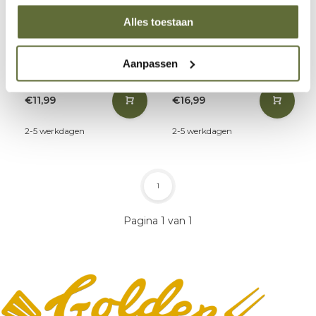
Breng de geur en smaak van
Wil je meteen een smaakvol
Alles toestaan
echte saté naar je barbecue
startpunt voor je
met de Golden Sate BBQ Rub
barbecue‑avonturen? Met het
van Golden BBQ. Deze
Golden BBQ Proefpakket
Aanpassen
premium rub is geïnspireerd
haal je zeven unieke
op authentieke In
BBQ‑rubs in huis, ontwikkeld
€11,99
€16,99
2-5 werkdagen
2-5 werkdagen
1
Pagina 1 van 1