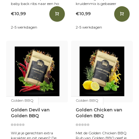
baby back ribs naar een ho
kruidenmix is gebaseer
€10,99
€10,99
2-5 werkdagen
2-5 werkdagen
Golden BBQ
Golden BBQ
Golden Devil van
Golden Chicken van
Golden BBQ
Golden BBQ
Wil je je gerechten extra
Met de Golden Chicken BBQ
karakter en pit geven? De
Rub van Golden BBQ geef je