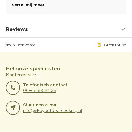
Vertel mij meer
Reviews
owroom in Dodewaard
Gratis thuisbezo
Bel onze specialisten
Klantenservice:
Telefonisch contact
06 – 51 89 84 56
Stuur een e-mail
info@skoyoutdoorcooking.nl