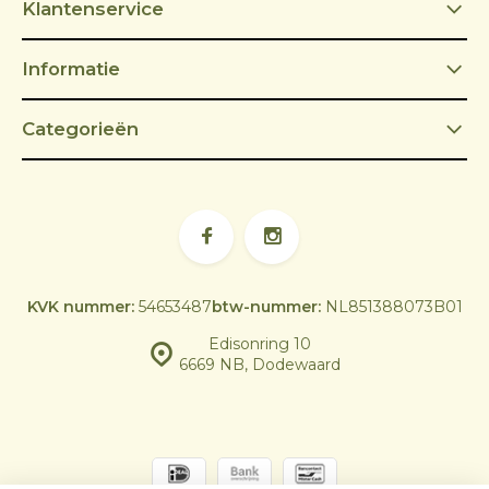
Klantenservice
Informatie
Categorieën
KVK nummer:
54653487
btw-nummer:
NL851388073B01
Edisonring 10
6669 NB, Dodewaard