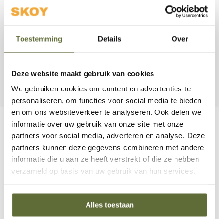
aansteekt, dit boek helpt je buiten koken met vertrouwen
en plezier aan te pakken. Met duidelijke stappen en
smakelijke ideeën haal je meer uit elke barbecue‑sessie.
Toestemming
Details
Over
Maak van de BBQ niet alleen een maaltijd, maar een
moment om van te genieten – bij elke gelegenheid, op
Deze website maakt gebruik van cookies
elk moment.
We gebruiken cookies om content en advertenties te
personaliseren, om functies voor social media te bieden
en om ons websiteverkeer te analyseren. Ook delen we
informatie over uw gebruik van onze site met onze
partners voor social media, adverteren en analyse. Deze
partners kunnen deze gegevens combineren met andere
Bel onze specialisten
informatie die u aan ze heeft verstrekt of die ze hebben
Klantenservice:
verzameld op basis van uw gebruik van hun services.
06 – 51 89 84 56
Alles toestaan
info@skoyoutdoorcooking.nl