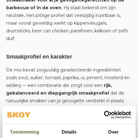
smaakmaker voor al je gevogeltegerechten op de
barbecue of in de oven
. Hij staat bekend om zijn
neutrale, niet‑pittige profiel dat veelzijdig inzetbaar is,
maar vooral geweldig werkt op kippenvleugels,
drumsticks, beer can chicken, parelhoen, kalkoen of zelfs
duif.
Smaakprofiel en karakter
De mix bevat zorgvuldig geselecteerde ingrediënten
zoals zout, suiker, tomaat, paprika, ui, piment, mosterd en
selderij — een combinatie die zorgt voor een
rijk,
gebalanceerd en diepgangrijk smaakprofiel
dat de
natuurlijke smaken van je gevogelte versterkt in plaats
van overheerst.
Waar gebruik je de Wingman Rub voor?
Toestemming
Details
Over