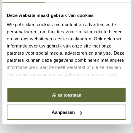
Deze rub is perfect voor:
Deze website maakt gebruik van cookies
Chicken wings en drumsticks
– voor een smaakvolle,
We gebruiken cookies om content en advertenties te
krokante korst.
personaliseren, om functies voor social media te bieden
en om ons websiteverkeer te analyseren. Ook delen we
Beer can chicken en hele kippen
– zorgt voor een
informatie over uw gebruik van onze site met onze
gelijkmatige smaak over het hele stuk.
partners voor social media, adverteren en analyse. Deze
partners kunnen deze gegevens combineren met andere
Parelhoen, duif en kalkoen
– brengt subtiele smaken
informatie die u aan ze heeft verstrekt of die ze hebben
naar voren zonder te overheersen.
verzameld op basis van uw gebruik van hun services.
Creatieve toepassingen
– probeer hem ook eens op
Alles toestaan
popcorn of over geroosterde groenten voor een
verrassende twist.
Aanpassen