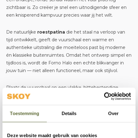
zichtbaar is. Zo creëer je snel een uitnodigende sfeer en
een knisperend kampvuur precies waar jij het wilt.
De natuurlijke
roestpatina
die het staal na verloop van
tijd ontwikkelt, geeft de vuurschaal een warme en
authentieke uitstraling die moeiteloos past bij moderne
én klassieke buitenruimtes. Omdat het ontwerp simpel en
tijdloos is, wordt de Forno Halo een echte blikvanger in
jouw tuin — niet alleen functioneel, maar ook stijlvol.
Plaats de vuurschaal op een vlakke, hittebestendige
ondergrond en geniet van gezellige warmte zodra het
hout brandt. De Halo geeft sfeer én warmte, en is
daarmee een perfect middelpunt voor ontspannen
Toestemming
Details
Over
buitenmomenten het hele jaar door.
Waarom kiezen voor Forno Halo?
Deze website maakt gebruik van cookies