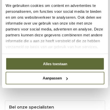
We gebruiken cookies om content en advertenties te
Robuuste, weerbestendige vuurschaal van staal met
personaliseren, om functies voor social media te bieden
en om ons websiteverkeer te analyseren. Ook delen we
3 mm materiaaldikte
— duurzaam en onderhoudsarm.
informatie over uw gebruik van onze site met onze
partners voor social media, adverteren en analyse. Deze
Tijdloos design en natuurlijke roestuitstraling die
partners kunnen deze gegevens combineren met andere
mettertijd alleen maar mooier wordt.
informatie die u aan ze heeft verstrekt of die ze hebben
verzameld op basis van uw gebruik van hun services.
Ideaal voor gezellige avonden met warmte en sfeer in
tuin, op terras of bij je buitenkeuken.
Alles toestaan
Aanpassen
Bel onze specialisten