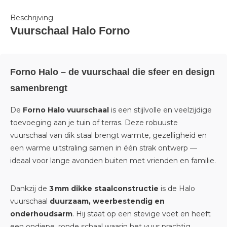
Beschrijving
Vuurschaal Halo Forno
Forno Halo – de vuurschaal die sfeer en design
samenbrengt
De
Forno Halo vuurschaal
is een stijlvolle en veelzijdige
toevoeging aan je tuin of terras. Deze robuuste
vuurschaal van dik staal brengt warmte, gezelligheid en
een warme uitstraling samen in één strak ontwerp —
ideaal voor lange avonden buiten met vrienden en familie.
Dankzij de
3 mm dikke staalconstructie
is de Halo
vuurschaal
duurzaam, weerbestendig en
onderhoudsarm
. Hij staat op een stevige voet en heeft
een ondiepe, ronde schaal waarin het vuur prachtig