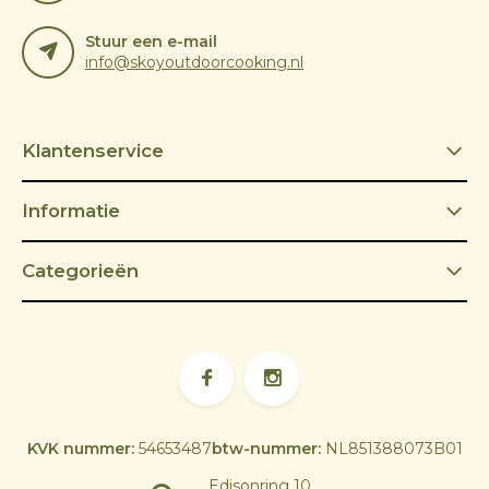
Stuur een e-mail
info@skoyoutdoorcooking.nl
Klantenservice
Informatie
Categorieën
KVK nummer:
54653487
btw-nummer:
NL851388073B01
Edisonring 10