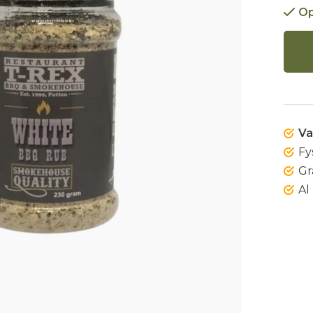
Op
Va
Fy
Gr
Al