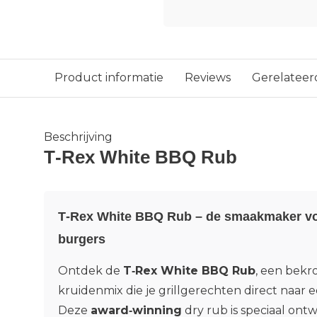
Product informatie
Reviews
Gerelateer
Beschrijving
T‑Rex White BBQ Rub
T‑Rex White BBQ Rub – de smaakmaker vo
burgers
Ontdek de
T‑Rex White BBQ Rub
, een bekr
kruidenmix die je grillgerechten direct naar e
Deze
award‑winning
dry rub is speciaal on