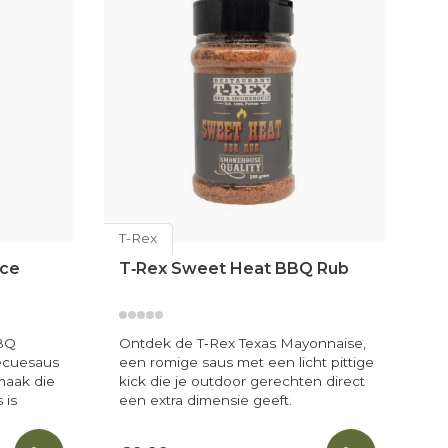
T-Rex
T-
uce
T‑Rex Sweet Heat BBQ Rub
T
BBQ
Ontdek de T‑Rex Texas Mayonnaise,
On
becuesaus
een romige saus met een licht pittige
ee
maak die
kick die je outdoor gerechten direct
kr
 is
een extra dimensie geeft.
ec