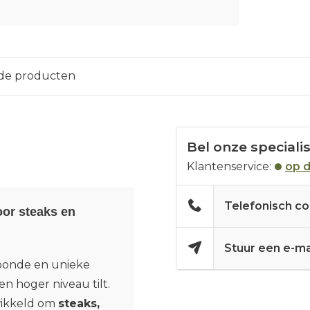
de producten
Bel onze speciali
Klantenservice:
op 
Telefonisch co
or steaks en
Stuur een e-ma
oonde en unieke
en hoger niveau tilt.
twikkeld om
steaks,