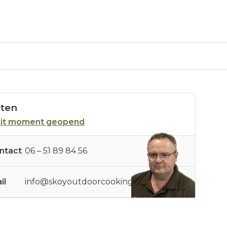
sten
dit moment geopend
ntact
06 – 51 89 84 56
il
info@skoyoutdoorcooking.nl