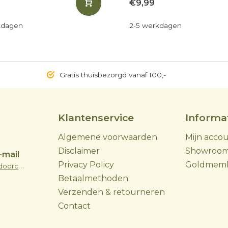
€9,99
kdagen
2-5 werkdagen
Gratis thuisbezorgd vanaf 100,-
Klantenservice
Informa
Algemene voorwaarden
Mijn acco
Disclaimer
Showroo
-mail
Privacy Policy
Goldmem
info@skoyoutdoorcooking.nl
Betaalmethoden
Verzenden & retourneren
Contact