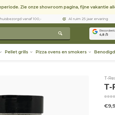
periode. Zie onze showroom pagina, fijne vakantie al
thuisbezorgd vanaf 100,-
Al ruim 25 jaar ervaring
Beoordeel
4,8 /5
Pellet grills
Pizza ovens en smokers
Benodig
T-Re
T‑
€9,