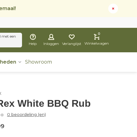
lemaal!
0
d met een
Winkelwagen
Help
Inloggen
Verlanglijst
dheden
Showroom
x
Rex White BBQ Rub
0 beoordeling (en)
99