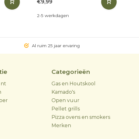
€9,99
€
2-5 werkdagen
2-
Al ruim 25 jaar ervaring
tie
Categorieën
unt
Gas en Houtskool
m
Kamado's
ber
Open vuur
Pellet grills
Pizza ovens en smokers
Merken