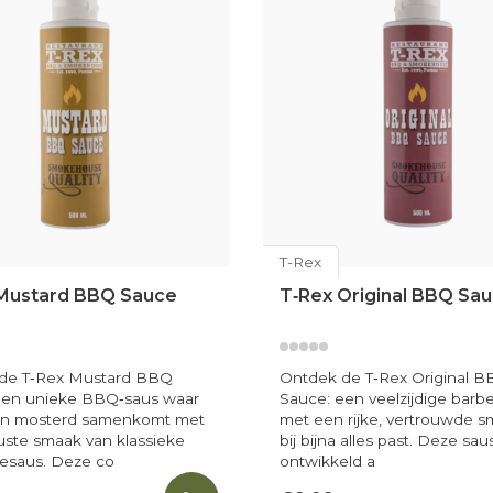
T-Rex
Mustard BBQ Sauce
T‑Rex Original BBQ Sa
de T‑Rex Mustard BBQ
Ontdek de T‑Rex Original 
een unieke BBQ‑saus waar
Sauce: een veelzijdige bar
van mosterd samenkomt met
met een rijke, vertrouwde s
ste smaak van klassieke
bij bijna alles past. Deze saus
esaus. Deze co
ontwikkeld a