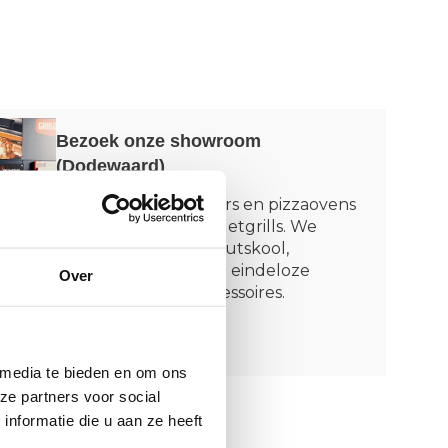
Bezoek onze showroom
(Dodewaard)
Van kamado’s, smokers en pizzaovens
tot rookovens en pelletgrills. We
leerden alles over houtskool,
rookhout, rubs én de eindeloze
Over
wereld van BBQ-accessoires.
Vertel mij meer
 media te bieden en om ons
ze partners voor social
nformatie die u aan ze heeft