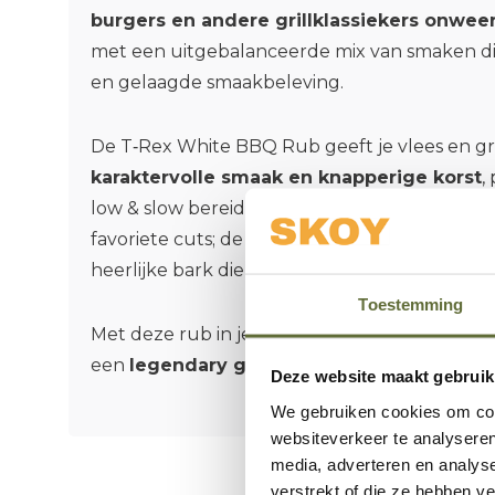
burgers en andere grillklassiekers onwee
met een uitgebalanceerde mix van smaken die
en gelaagde smaakbeleving.
De T‑Rex White BBQ Rub geeft je vlees en g
karaktervolle smaak en knapperige korst
,
low & slow bereidingen als direct grillen. Stro
favoriete cuts; de kruidenmix helpt bij het v
heerlijke bark die iedereen laat terugkomen 
Toestemming
Met deze rub in je outdoor kitchen maak je v
een
legendary grill party
waar smaak het mi
Deze website maakt gebruik
We gebruiken cookies om cont
websiteverkeer te analyseren
media, adverteren en analys
verstrekt of die ze hebben v