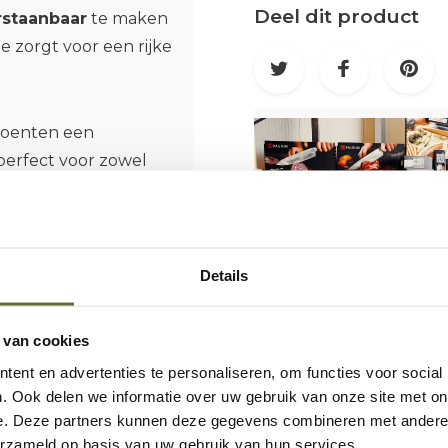
Deel dit product
rstaanbaar
te maken
 zorgt voor een rijke
roenten een
 perfect voor zowel
oi hem royaal over je
ormen van een
voor meer.
Details
an elke BBQ‑sessie
ddelpunt is.
 van cookies
ent en advertenties te personaliseren, om functies voor social
. Ook delen we informatie over uw gebruik van onze site met on
e. Deze partners kunnen deze gegevens combineren met andere i
erzameld op basis van uw gebruik van hun services.