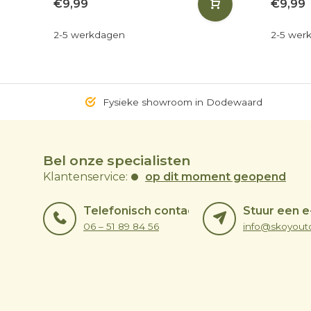
€9,99
€9,99
2-5 werkdagen
2-5 wer
Fysieke showroom in Dodewaard
Bel onze specialisten
Klantenservice:
op dit moment geopend
Telefonisch contact
Stuur een e
06 – 51 89 84 56