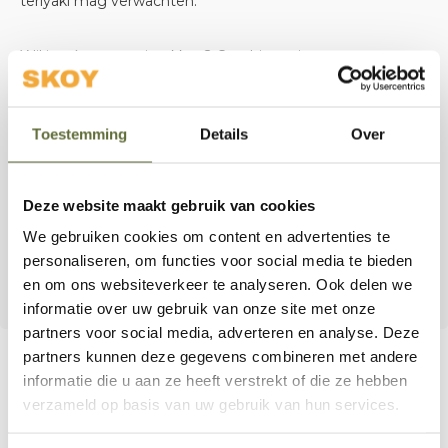
teriyaki mag verwachten.
Wil je nóg meer uitpakken? Combineer ‘m met een
beetje honing en sojasaus voor een onweerstaanbare
glaze die alles wat je grilt naar een hoger niveau tilt.
Toestemming
Details
Over
Bij Skoy Outdoor Cooking houden we van smaken die je
meenemen op reis. En deze brengt je rechtstreeks naar
Deze website maakt gebruik van cookies
de Japanse grill.
We gebruiken cookies om content en advertenties te
personaliseren, om functies voor social media te bieden
Zoet. Umami. Sticky. Dit is teriyaki op z’n best.
en om ons websiteverkeer te analyseren. Ook delen we
informatie over uw gebruik van onze site met onze
partners voor social media, adverteren en analyse. Deze
partners kunnen deze gegevens combineren met andere
informatie die u aan ze heeft verstrekt of die ze hebben
verzameld op basis van uw gebruik van hun services.
Bel onze specialisten
Klantenservice:
openingstijden