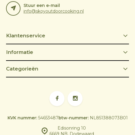
Stuur een e-mail
info@skoyoutdoorcooking.nl
Klantenservice
Informatie
Categorieën
KVK nummer:
54653487
btw-nummer:
NL851388073B01
Edisonring 10
6669 NB, Dodewaard