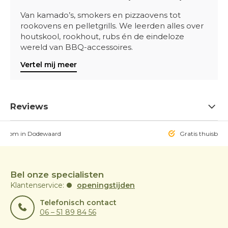
Van kamado’s, smokers en pizzaovens tot
rookovens en pelletgrills. We leerden alles over
houtskool, rookhout, rubs én de eindeloze
wereld van BBQ-accessoires.
Vertel mij meer
Reviews
owroom in Dodewaard
Gratis thuisbezo
Bel onze specialisten
Klantenservice:
openingstijden
Telefonisch contact
06 – 51 89 84 56