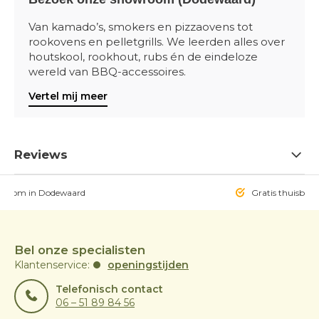
Van kamado’s, smokers en pizzaovens tot
rookovens en pelletgrills. We leerden alles over
houtskool, rookhout, rubs én de eindeloze
wereld van BBQ-accessoires.
Vertel mij meer
Reviews
owroom in Dodewaard
Gratis thuisbezo
Bel onze specialisten
Klantenservice:
openingstijden
Telefonisch contact
06 – 51 89 84 56