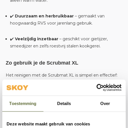
alleen warm water.
✔️
Duurzaam en herbruikbaar
– gemaakt van
hoogwaardig RVS voor jarenlang gebruik.
✔️
Veelzijdig inzetbaar
– geschikt voor gietijzer,
smeedijzer en zelfs roestvrij stalen kookgerei.
Zo gebruik je de Scrubmat XL
Het reinigen met de Scrubmat XL is simpel en effectief:
Laat je kookgerei wat afkoelen
– warm werkt het
beste, maar niet heet.
Toestemming
Details
Over
Maak het oppervlak nat met warm water
–
afwasmiddel is niet nodig.
Deze website maakt gebruik van cookies