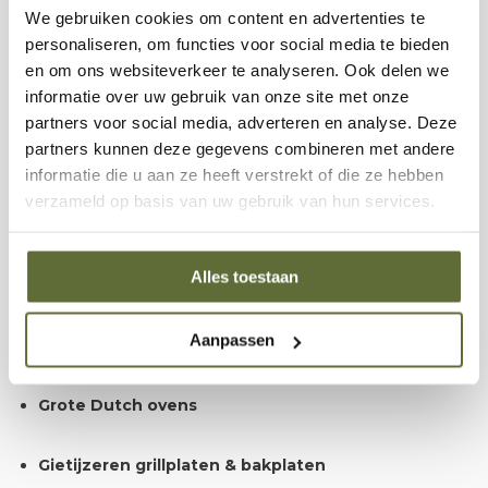
We gebruiken cookies om content en advertenties te
Schrob met de Scrubmat XL
– beweeg de mat over
personaliseren, om functies voor social media te bieden
het oppervlak tot de resten loskomen.
en om ons websiteverkeer te analyseren. Ook delen we
informatie over uw gebruik van onze site met onze
Droog je pan goed af
– voorkomen van roest is
partners voor social media, adverteren en analyse. Deze
belangrijk.
partners kunnen deze gegevens combineren met andere
informatie die u aan ze heeft verstrekt of die ze hebben
verzameld op basis van uw gebruik van hun services.
Optioneel: verzorg met onderhoudswax
– voor extra
bescherming en behoud van de antiaanbaklaag.
Alles toestaan
Voor welke kookgerei is hij geschikt?
Aanpassen
De Petromax Scrubmat XL is ideaal voor:
Grote Dutch ovens
Gietijzeren grillplaten & bakplaten