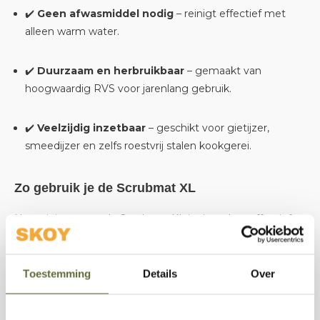
✔️
Geen afwasmiddel nodig
– reinigt effectief met
alleen warm water.
✔️
Duurzaam en herbruikbaar
– gemaakt van
hoogwaardig RVS voor jarenlang gebruik.
✔️
Veelzijdig inzetbaar
– geschikt voor gietijzer,
smeedijzer en zelfs roestvrij stalen kookgerei.
Zo gebruik je de Scrubmat XL
Het reinigen met de Scrubmat XL is simpel en effectief:
Laat je kookgerei wat afkoelen
– warm werkt het
Toestemming
Details
Over
beste, maar niet heet.
Maak het oppervlak nat met warm water
–