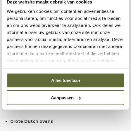
Deze website maakt gebruik van cookies
afwasmiddel is niet nodig.
We gebruiken cookies om content en advertenties te
personaliseren, om functies voor social media te bieden
Schrob met de Scrubmat XL
– beweeg de mat over
en om ons websiteverkeer te analyseren. Ook delen we
het oppervlak tot de resten loskomen.
informatie over uw gebruik van onze site met onze
partners voor social media, adverteren en analyse. Deze
Droog je pan goed af
– voorkomen van roest is
partners kunnen deze gegevens combineren met andere
belangrijk.
informatie die u aan ze heeft verstrekt of die ze hebben
verzameld op basis van uw gebruik van hun services.
Optioneel: verzorg met onderhoudswax
– voor extra
bescherming en behoud van de antiaanbaklaag.
Alles toestaan
Voor welke kookgerei is hij geschikt?
Aanpassen
De Petromax Scrubmat XL is ideaal voor:
Grote Dutch ovens