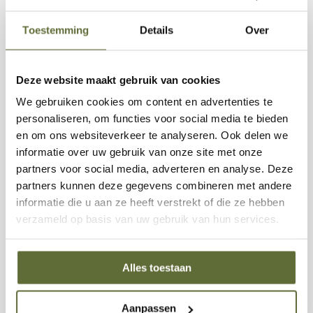
afkoelen, week hem kort in warm water en haal de
Toestemming
Details
Over
resten er met de schraper gemakkelijk af — zonder
afwasmiddel.
Deze website maakt gebruik van cookies
Geschikt voor al je favoriete pannen
We gebruiken cookies om content en advertenties te
personaliseren, om functies voor social media te bieden
De Petromax Schraper is ideaal voor:
en om ons websiteverkeer te analyseren. Ook delen we
informatie over uw gebruik van onze site met onze
Dutch Ovens
partners voor social media, adverteren en analyse. Deze
partners kunnen deze gegevens combineren met andere
informatie die u aan ze heeft verstrekt of die ze hebben
Gietijzeren skillets
verzameld op basis van uw gebruik van hun services.
Grillplaten en bakplaten
Alles toestaan
Smeedijzeren pannen
Aanpassen