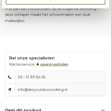
Of je nu net klaar bent met een outdoor diner boven vuur
of je pan wilt voorbereiden op de volgende bereiding —
deze schraper maakt het schoonmaken een stuk
makkelijker.
Bel onze specialisten
Klantenservice:
openingstijden
06 – 51 89 84 56
info@skoyoutdoorcooking.nl
Deel dit product