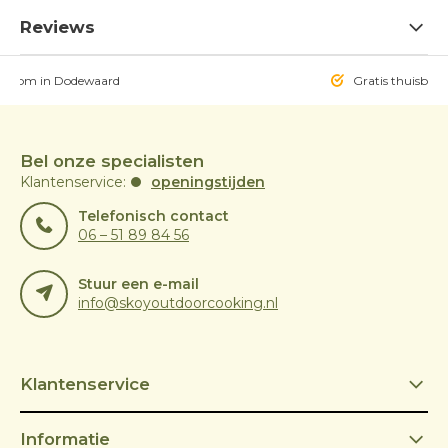
Reviews
owroom in Dodewaard
Gratis thuisbezo
Bel onze specialisten
Klantenservice:
openingstijden
Telefonisch contact
06 – 51 89 84 56
Stuur een e-mail
info@skoyoutdoorcooking.nl
Klantenservice
Informatie