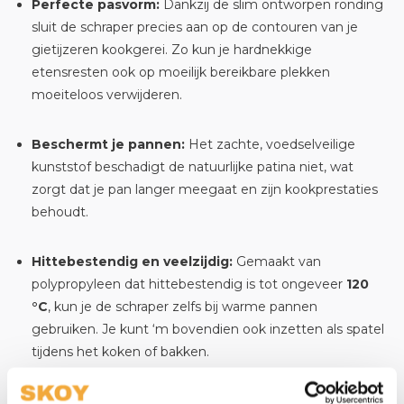
Perfecte pasvorm:
Dankzij de slim ontworpen ronding
sluit de schraper precies aan op de contouren van je
gietijzeren kookgerei. Zo kun je hardnekkige
etensresten ook op moeilijk bereikbare plekken
moeiteloos verwijderen.
Beschermt je pannen:
Het zachte, voedselveilige
kunststof beschadigt de natuurlijke patina niet, wat
zorgt dat je pan langer meegaat en zijn kookprestaties
behoudt.
Hittebestendig en veelzijdig:
Gemaakt van
polypropyleen dat hittebestendig is tot ongeveer
120
°C
, kun je de schraper zelfs bij warme pannen
gebruiken. Je kunt ‘m bovendien ook inzetten als spatel
tijdens het koken of bakken.
Eenvoudig in gebruik:
Laat je pan na gebruik iets