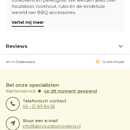
rookovens en pelletgrills. We leerden alles over
houtskool, rookhout, rubs én de eindeloze
wereld van BBQ-accessoires.
Vertel mij meer
Reviews
owroom in Dodewaard
Gratis thuisbezo
Bel onze specialisten
Klantenservice:
op dit moment geopend
Telefonisch contact
06 – 51 89 84 56
Stuur een e-mail
info@skoyoutdoorcooking.nl