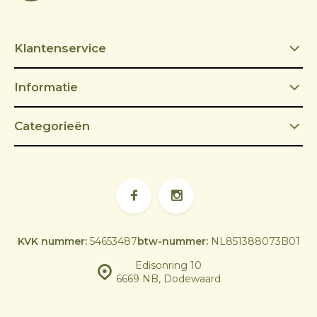
Klantenservice
Informatie
Categorieën
KVK nummer:
54653487
btw-nummer:
NL851388073B01
Edisonring 10
6669 NB, Dodewaard