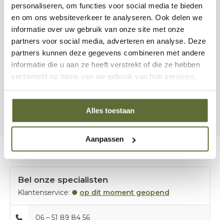
70 kg
en een
5-jarige garantie
staat de Forno Ronde
personaliseren, om functies voor social media te bieden
en om ons websiteverkeer te analyseren. Ook delen we
garant voor kwaliteit en duurzaamheid. De vuurtafel wordt
informatie over uw gebruik van onze site met onze
ongeroest geleverd, waarna de karakteristieke cortenstaal
partners voor social media, adverteren en analyse. Deze
uitstraling zich in de loop van 4–5 maanden vormt.
partners kunnen deze gegevens combineren met andere
informatie die u aan ze heeft verstrekt of die ze hebben
De Forno Ronde vuurtafel is meer dan een vuurelement;
verzameld op basis van uw gebruik van hun services.
het is een uitnodiging tot samenzijn, gesprek en
ontspanning — een blikvanger die jouw tuin, terras of
zitkuil direct levendiger maakt.
Alles toestaan
Aanpassen
Bel onze specialisten
Klantenservice:
op dit moment geopend
06 – 51 89 84 56