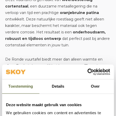
cortenstaal
, een duurzame metaallegering die na
verloop van tijd een prachtige
oranjebruine patina
ontwikkelt. Deze natuurlijke roestlaag geeft niet alleen
karakter, maar beschermt het materiaal ook tegen
verdere corrosie. Het resultaat is een
onderhoudsarm,
robuust en tijdloos ontwerp
dat perfect past bij andere
cortenstaal elementen in jouw tuin.
De Ronde vuurtafel biedt meer dan alleen warmte en
sfeer. Dankzij de mogelijkheid om er een
grillrooster op
te plaatsen
kan hij ook gebruikt worden als barbecue,
waardoor je vuurplek multifunctioneel inzetbaar is bij elk
buitenavontuur. Of je nu wilt stoken op koelere avonden
Toestemming
Details
Over
of wilt barbecueën tijdens een zomerse middag, deze
tafel maakt het eenvoudig.
Deze website maakt gebruik van cookies
Met een
materiaaldikte van 3 mm
, een gewicht rond de
We gebruiken cookies om content en advertenties te