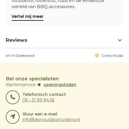
houtskool, rookhout, rubs én de eindeloze
wereld van BBQ-accessoires.
Vertel mij meer
Reviews
owroom in Dodewaard
Gratis thuisbezo
Bel onze specialisten
Klantenservice:
openingstijden
Telefonisch contact
06 – 51 89 84 56
Stuur een e-mail
info@skoyoutdoorcooking.nl