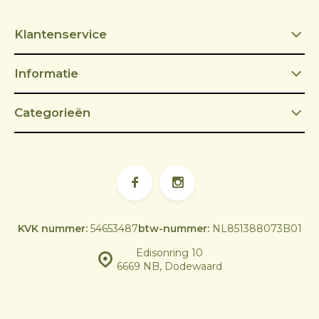
Klantenservice
Informatie
Categorieën
KVK nummer:
54653487
btw-nummer:
NL851388073B01
Edisonring 10
6669 NB, Dodewaard