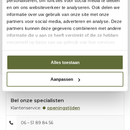
personaliseren, om functies voor social media te bieden
en om ons websiteverkeer te analyseren. Ook delen we
Past ideaal in kamado BBQ’s met ruime
informatie over uw gebruik van onze site met onze
grilloppervlakken
partners voor social media, adverteren en analyse. Deze
partners kunnen deze gegevens combineren met andere
Of je nu een pizza‑avond organiseert of zelfgebakken
informatie die u aan ze heeft verstrekt of die ze hebben
verzameld op basis van uw gebruik van hun services.
brood wilt maken op je BBQ, deze pizzasteen tilt jouw
outdoor cooking naar een hoger niveau. Ontdek ‘m nu in
onze collectie en maak van je BBQ een echte buitenoven.
Alles toestaan
Aanpassen
Bel onze specialisten
Klantenservice:
openingstijden
06 – 51 89 84 56