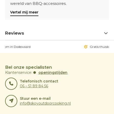
wereld van BBQ-accessoires.
Vertel mij meer
Reviews
owroom in Dodewaard
Gratis thuisbezo
Bel onze specialisten
Klantenservice:
openingstijden
Telefonisch contact
06 – 51 89 84 56
Stuur een e-mail
info@skoyoutdoorcooking.nl