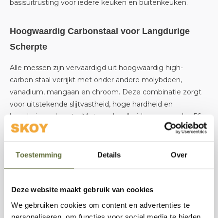
basisuitrusting voor iedere keuken en buitenkeuken.
Hoogwaardig Carbonstaal voor Langdurige
Scherpte
Alle messen zijn vervaardigd uit hoogwaardig high-
carbon staal verrijkt met onder andere molybdeen,
vanadium, mangaan en chroom. Deze combinatie zorgt
voor uitstekende slijtvastheid, hoge hardheid en
langdurige scherpte. Met een hardheid van meer dan 56
HRC blijven de messen ook bij intensief gebruik
indrukwekkend lang scherp.
Toestemming
Details
Over
Luxe Damascus Uitstraling
Deze website maakt gebruik van cookies
Naast uitstekende prestaties is de NS5 een echte
blikvanger. Het subtiel ingelaserde Damascus-patroon
We gebruiken cookies om content en advertenties te
geeft de messen een luxe en professionele uitstraling die
personaliseren, om functies voor social media te bieden