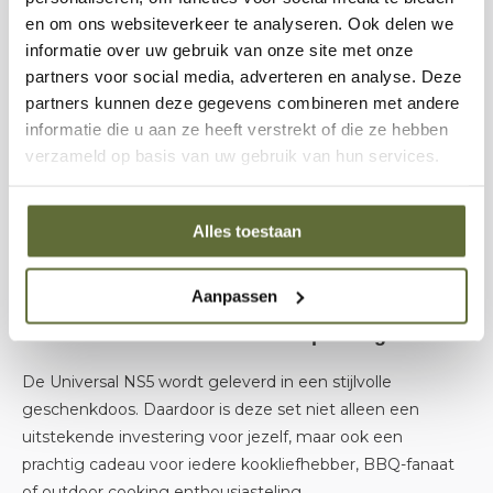
perfect past bij een hoogwaardige buitenkeuken of
en om ons websiteverkeer te analyseren. Ook delen we
moderne keukenopstelling.
informatie over uw gebruik van onze site met onze
partners voor social media, adverteren en analyse. Deze
partners kunnen deze gegevens combineren met andere
Comfortabel en Perfect Gebalanceerd
informatie die u aan ze heeft verstrekt of die ze hebben
verzameld op basis van uw gebruik van hun services.
De ergonomische handgrepen zorgen voor een
comfortabele grip en optimale controle tijdens het
snijden. Of je nu urenlang ingrediënten voorbereidt voor
Alles toestaan
een barbecuefeest of snel een maaltijd op tafel zet, de
messen liggen prettig in de hand en werken moeiteloos.
Aanpassen
Geleverd in Luxe Geschenkverpakking
De Universal NS5 wordt geleverd in een stijlvolle
geschenkdoos. Daardoor is deze set niet alleen een
uitstekende investering voor jezelf, maar ook een
prachtig cadeau voor iedere kookliefhebber, BBQ-fanaat
of outdoor cooking enthousiasteling.