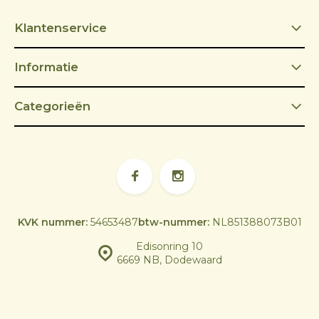
Klantenservice
Informatie
Categorieën
KVK nummer:
54653487
btw-nummer:
NL851388073B01
Edisonring 10
6669 NB, Dodewaard