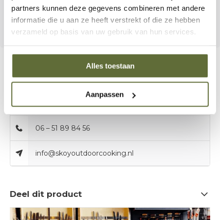
feest, de
Serving Boards Set of 3
maakt van elke
partners kunnen deze gegevens combineren met andere
maaltijd een stijlvolle beleving.
informatie die u aan ze heeft verstrekt of die ze hebben
verzameld op basis van uw gebruik van hun services.
Alles toestaan
Bel onze specialisten
Aanpassen
Klantenservice:
openingstijden
06 – 51 89 84 56
info@skoyoutdoorcooking.nl
Deel dit product