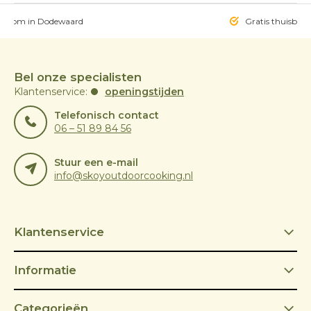
owroom in Dodewaard
Gratis thuisbezo
Bel onze specialisten
Klantenservice:
openingstijden
Telefonisch contact
06 – 51 89 84 56
Stuur een e-mail
info@skoyoutdoorcooking.nl
Klantenservice
Informatie
Categorieën