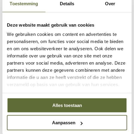
Klantenservice:
op dit moment geopend
Toestemming
Details
Over
06 – 51 89 84 56
Deze website maakt gebruik van cookies
info@skoyoutdoorcooking.nl
We gebruiken cookies om content en advertenties te
personaliseren, om functies voor social media te bieden
en om ons websiteverkeer te analyseren. Ook delen we
Deel dit product
informatie over uw gebruik van onze site met onze
partners voor social media, adverteren en analyse. Deze
partners kunnen deze gegevens combineren met andere
informatie die u aan ze heeft verstrekt of die ze hebben
verzameld op basis van uw gebruik van hun services.
Alles toestaan
Aanpassen
Bezoek onze showroom (Dodewaard)