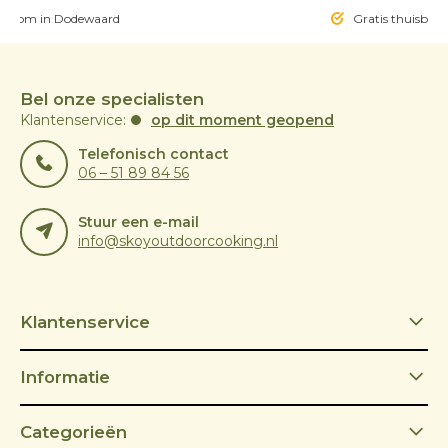
owroom in Dodewaard
Gratis thuisbezo
Bel onze specialisten
Klantenservice:
op dit moment geopend
Telefonisch contact
06 – 51 89 84 56
Stuur een e-mail
info@skoyoutdoorcooking.nl
Klantenservice
Informatie
Categorieën