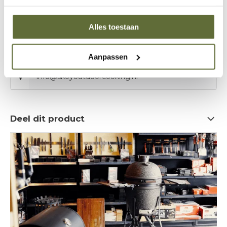
Bel onze specialisten
Klantenservice:
openingstijden
Alles toestaan
06 – 51 89 84 56
Aanpassen
info@skoyoutdoorcooking.nl
Deel dit product