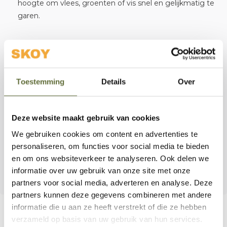
hoogte om vlees, groenten of vis snel en gelijkmatig te
garen.
Inkepingen houden de spiesen op hun plek:
hierdoor kun je ze gecontroleerd draaien voor een
gelijkmatige garing en smaakvolle rooksmaak.
Toestemming
Details
Over
Robuuste kwaliteit:
gemaakt van duurzaam staal,
ideaal voor veelvuldig gebruik bij al je BBQ‑sessies.
Deze website maakt gebruik van cookies
We gebruiken cookies om content en advertenties te
Of je nu een BBQ‑liefhebber bent of je
personaliseren, om functies voor social media te bieden
buitenkookervaring naar een hoger niveau wilt tillen, deze
en om ons websiteverkeer te analyseren. Ook delen we
set biedt gemak, veelzijdigheid en smaak.
informatie over uw gebruik van onze site met onze
partners voor social media, adverteren en analyse. Deze
partners kunnen deze gegevens combineren met andere
informatie die u aan ze heeft verstrekt of die ze hebben
verzameld op basis van uw gebruik van hun services.