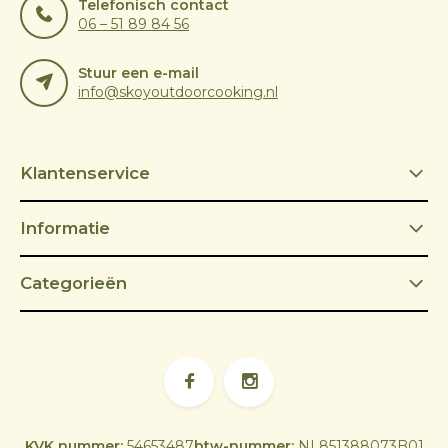
Telefonisch contact
06 – 51 89 84 56
Stuur een e-mail
info@skoyoutdoorcooking.nl
Klantenservice
Informatie
Categorieën
KVK nummer:
54653487
btw-nummer:
NL851388073B01