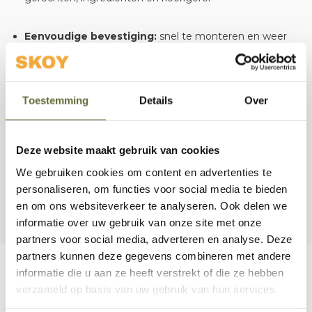
Eenvoudige bevestiging:
snel te monteren en weer
te verwijderen met stevige stalen klemmen
Warm en robuust design:
hoogwaardig teak-hout dat
Toestemming
Details
Over
perfect past bij de uitstraling van je OFYR grill
Of je nu een BBQ-feest organiseert of gewoon extra
Deze website maakt gebruik van cookies
ruimte en comfort wilt tijdens het koken, de
Fire Guard
We gebruiken cookies om content en advertenties te
Ring 100
maakt je outdoor cooking-ervaring veiliger,
personaliseren, om functies voor social media te bieden
slimmer en praktischer.
en om ons websiteverkeer te analyseren. Ook delen we
informatie over uw gebruik van onze site met onze
partners voor social media, adverteren en analyse. Deze
partners kunnen deze gegevens combineren met andere
informatie die u aan ze heeft verstrekt of die ze hebben
verzameld op basis van uw gebruik van hun services.
Bel onze specialisten