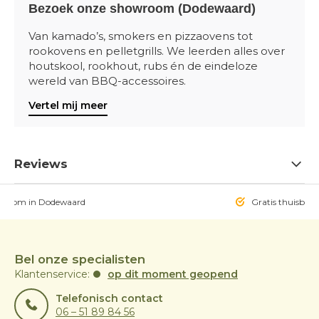
Bezoek onze showroom (Dodewaard)
Van kamado’s, smokers en pizzaovens tot
rookovens en pelletgrills. We leerden alles over
houtskool, rookhout, rubs én de eindeloze
wereld van BBQ-accessoires.
Vertel mij meer
Reviews
owroom in Dodewaard
Gratis thuisbezo
Bel onze specialisten
Klantenservice:
op dit moment geopend
Telefonisch contact
06 – 51 89 84 56