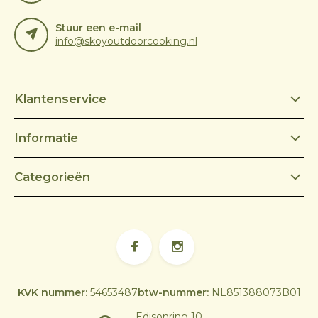
Stuur een e-mail
info@skoyoutdoorcooking.nl
Klantenservice
Informatie
Categorieën
KVK nummer:
54653487
btw-nummer:
NL851388073B01
Edisonring 10