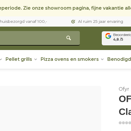
periode. Zie onze showroom pagina, fijne vakantie al
thuisbezorgd vanaf 100,-
Al ruim 25 jaar ervaring
Beoordeel
4,8 /5
Pellet grills
Pizza ovens en smokers
Benodig
Ofyr
OF
Cl