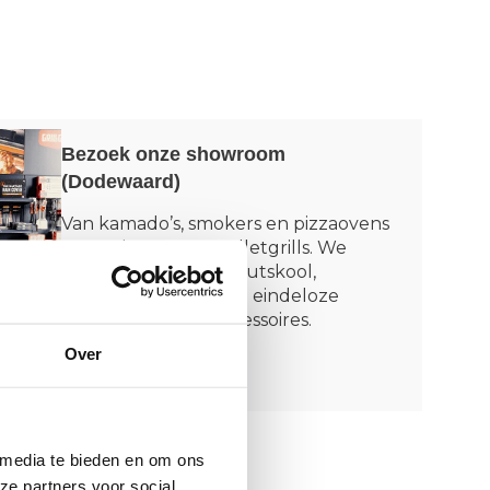
Bezoek onze showroom
(Dodewaard)
Van kamado’s, smokers en pizzaovens
tot rookovens en pelletgrills. We
leerden alles over houtskool,
rookhout, rubs én de eindeloze
wereld van BBQ-accessoires.
Over
Vertel mij meer
 media te bieden en om ons
ze partners voor social