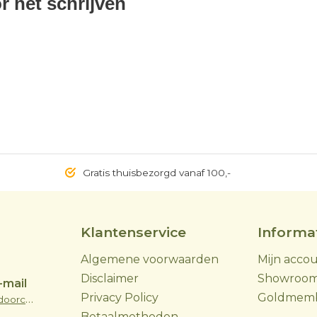
r het schrijven
Gratis thuisbezorgd vanaf 100,-
Klantenservice
Informa
Algemene voorwaarden
Mijn acco
Disclaimer
Showroo
-mail
Privacy Policy
Goldmem
info@skoyoutdoorcooking.nl
Betaalmethoden