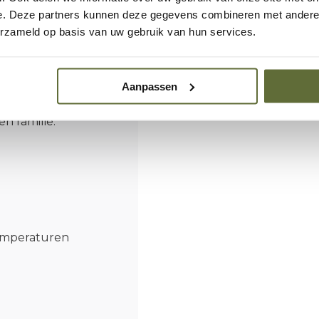
e. Deze partners kunnen deze gegevens combineren met andere i
akter
erzameld op basis van uw gebruik van hun services.
et herkenbare
ium uitstraling. Het
Aanpassen
ooi is zonder vuur als
n familie.
temperaturen