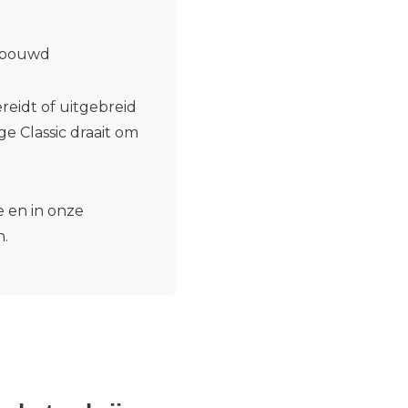
ebouwd
reidt of uitgebreid
ge Classic draait om
 en in onze
n.