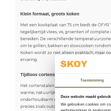
Klein formaat, groots koken
Met een kookplaat van 75 cm biedt de OFYR
tegelijkertijd vlees, vis, groenten of complet
bereiden. De verschillende temperatuurzone
om te grillen, bakken en slowcooken rondom
Koken wordt zo niet alleen praktisch, maar oo
ervaring.
Tijdloos cortenstaal design
Toestemming
Het cortenstalen onderstel ontwikkelt na ver
warme, natuurlijke roestkleur die in iedere tui
Deze website maakt gebruik
onderhoudsarm en bestand tegen alle weer
We gebruiken cookies om cont
precies zoals outdoor cooking bedoeld is.
websiteverkeer te analyseren