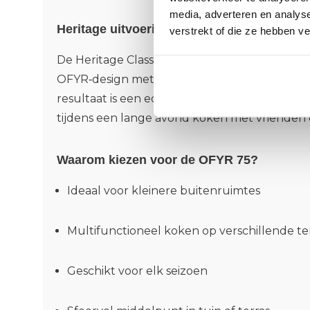
media, adverteren en analys
Heritage uitvoering: klassiek met extra kar
verstrekt of die ze hebben v
De Heritage Classic uitvoering combineert h
OFYR‑design met subtiele details en een prem
resultaat is een echte blikvanger die net zo m
tijdens een lange avond koken met vrienden e
Waarom kiezen voor de OFYR 75?
Ideaal voor kleinere buitenruimtes
Multifunctioneel koken op verschillende 
Geschikt voor elk seizoen