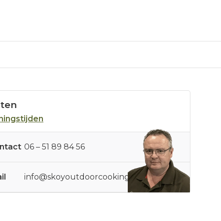
sten
ingstijden
ntact
06 – 51 89 84 56
il
info@skoyoutdoorcooking.nl