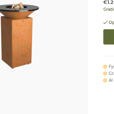
€1.2
Grat
Op
Fy
Gr
Al