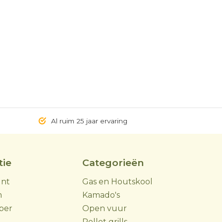
Al ruim 25 jaar ervaring
tie
Categorieën
unt
Gas en Houtskool
m
Kamado's
ber
Open vuur
Pellet grills