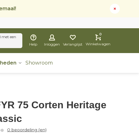
lemaal!
0
d met een
Winkelwagen
Help
Inloggen
Verlanglijst
dheden
Showroom
YR 75 Corten Heritage
assic
0 beoordeling (en)