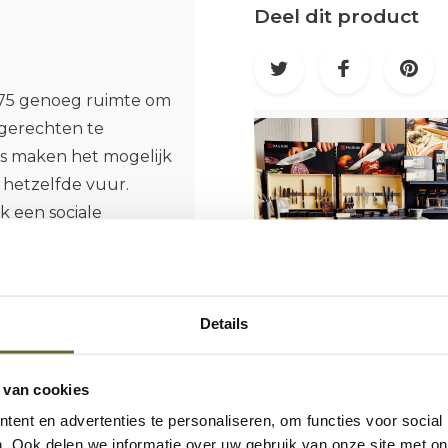
Deel dit product
 75 genoeg ruimte om
e gerechten te
s maken het mogelijk
 hetzelfde vuur.
k een sociale
Details
loop van tijd een
n past. Stoer,
 van cookies
somstandigheden,
ent en advertenties te personaliseren, om functies voor social
. Ook delen we informatie over uw gebruik van onze site met on