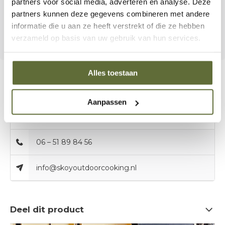
partners voor social media, adverteren en analyse. Deze
Honey
voeg je eenvoudig een
zoet-pittige
partners kunnen deze gegevens combineren met andere
smaakexplosie
toe aan elke BBQ-creatie.
informatie die u aan ze heeft verstrekt of die ze hebben
verzameld op basis van uw gebruik van hun services.
Alles toestaan
Aanpassen
Bel onze specialisten
Klantenservice:
06 – 51 89 84 56
info@skoyoutdoorcooking.nl
Deel dit product