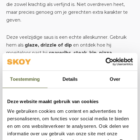
die zowel krachtig als verfijnd is. Niet overdreven heet,
maar precies genoeg om je gerechten extra karakter te
geven.
Deze veelzijdige saus is een echte alleskunner. Gebruik
hem als
glaze, drizzle of dip
en ontdek hoe hij
moeiteloos past bij
spareribs, steak, kip, pizza,
burgers, vis en zelfs desserts zoals ijs of yoghurt
.
Zelfs een kop thee krijgt een verrassende kick.
Toestemming
Details
Over
Daarnaast is The Pooh Hot Honey
volledig natuurlijk,
glutenvrij en zonder toegevoegde suikers of
conserveermiddelen
Deze website maakt gebruik van cookies
, waardoor je geniet van pure
smaak zonder onnodige toevoegingen.
We gebruiken cookies om content en advertenties te
personaliseren, om functies voor social media te bieden
en om ons websiteverkeer te analyseren. Ook delen we
Of je nu aan het grillen bent of je gerecht nét dat beetje
informatie over uw gebruik van onze site met onze
extra wilt geven: met de
NoRubbish The Pooh Hot