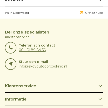
owroom in Dodewaard
Gratis thuisbezo
Bel onze specialisten
Klantenservice:
Telefonisch contact
06 – 51 89 84 56
Stuur een e-mail
info@skoyoutdoorcooking.nl
Klantenservice
Informatie