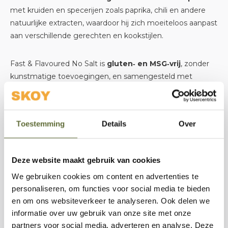
met kruiden en specerijen zoals paprika, chili en andere
natuurlijke extracten, waardoor hij zich moeiteloos aanpast
aan verschillende gerechten en kookstijlen.
Fast & Flavoured No Salt is
gluten‑ en MSG‑vrij
, zonder
kunstmatige toevoegingen, en samengesteld met
zorgvuldig geselecteerde natuurlijke ingrediënten van
topkwaliteit. De eenvoudige maar robuuste smaak maakt
deze rub perfect als dry rub of als smaakmaker in
Toestemming
Details
Over
marinades en sauzen.
Gebruik hem naar smaak op rundvlees, kip, varkensvlees
Deze website maakt gebruik van cookies
of vis en laat de natuurlijke kruiden het werk doen. Met
We gebruiken cookies om content en advertenties te
deze rub kun je gerechten maken die intens van smaak
personaliseren, om functies voor social media te bieden
zijn — zelfs zonder zout.
en om ons websiteverkeer te analyseren. Ook delen we
informatie over uw gebruik van onze site met onze
NoRubbish Fast & Flavoured No Salt Rub
is de perfecte
partners voor social media, adverteren en analyse. Deze