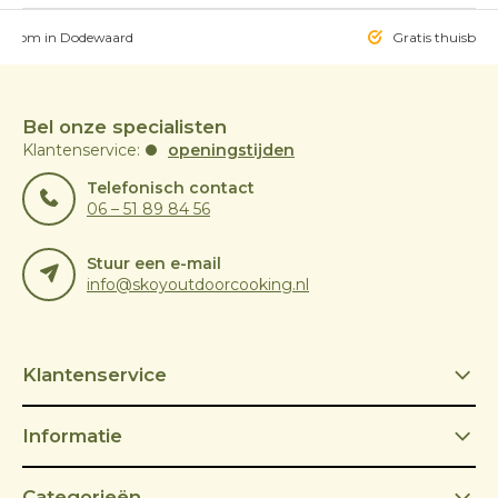
owroom in Dodewaard
Gratis thuisbezo
Bel onze specialisten
Klantenservice:
openingstijden
Telefonisch contact
06 – 51 89 84 56
Stuur een e-mail
info@skoyoutdoorcooking.nl
Klantenservice
Informatie
Categorieën