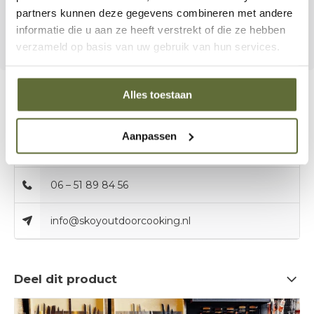
keuze voor iedereen die wil grillen met controle over zout,
partners kunnen deze gegevens combineren met andere
maar zonder concessies aan smaak.
informatie die u aan ze heeft verstrekt of die ze hebben
verzameld op basis van uw gebruik van hun services.
Alles toestaan
Bel onze specialisten
Aanpassen
Klantenservice:
openingstijden
06 – 51 89 84 56
info@skoyoutdoorcooking.nl
Deel dit product