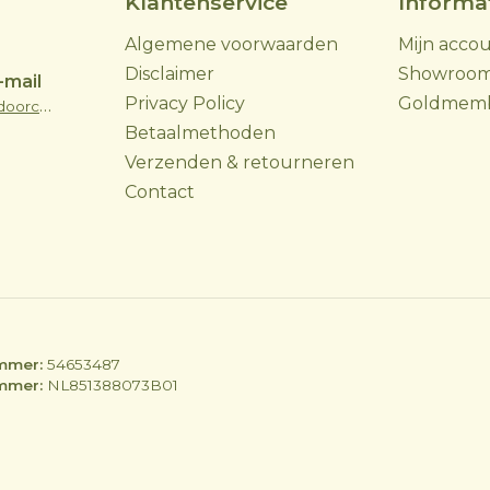
Klantenservice
Informa
Algemene voorwaarden
Mijn acco
Disclaimer
Showroo
-mail
Privacy Policy
Goldmem
info@skoyoutdoorcooking.nl
Betaalmethoden
Verzenden & retourneren
Contact
mmer:
54653487
mmer:
NL851388073B01