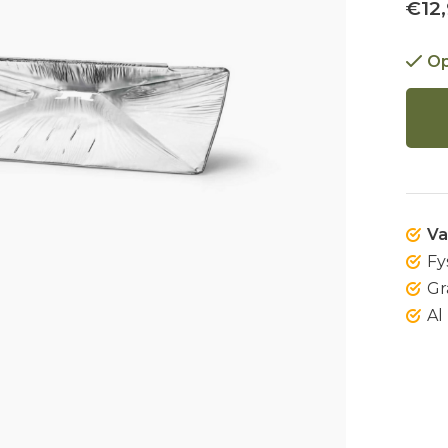
€12,
Op
Va
Fy
Gr
Al