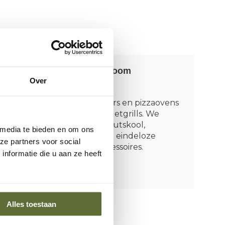
Bezoek onze showroom
Over
(Dodewaard)
Van kamado’s, smokers en pizzaovens
tot rookovens en pelletgrills. We
leerden alles over houtskool,
 media te bieden en om ons
rookhout, rubs én de eindeloze
ze partners voor social
wereld van BBQ-accessoires.
nformatie die u aan ze heeft
Vertel mij meer
Alles toestaan