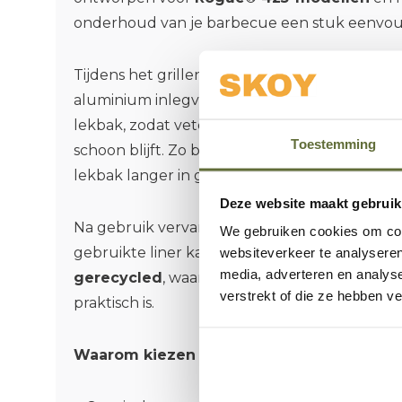
onderhoud van je barbecue een stuk eenvou
Tijdens het grillen komen er vet, sappen en et
aluminium inlegvellen vangen deze druppels 
lekbak, zodat vetophoping wordt voorkomen
Toestemming
schoon blijft. Zo bespaar je tijd bij het schoon
lekbak langer in goede conditie.
Deze website maakt gebruik
Na gebruik vervang je het inlegvel eenvoudi
We gebruiken cookies om cont
gebruikte liner kan na het afspoelen
gemakk
websiteverkeer te analyseren
media, adverteren en analys
gerecycled
, waardoor je onderhoud niet all
verstrekt of die ze hebben v
praktisch is.
Waarom kiezen voor deze Napoleon inleg