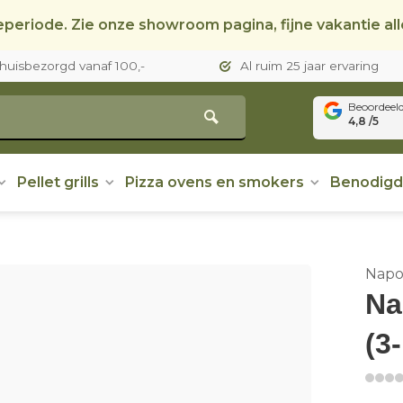
periode. Zie onze showroom pagina, fijne vakantie al
thuisbezorgd vanaf 100,-
Al ruim 25 jaar ervaring
Beoordeel
4,8 /5
Pellet grills
Pizza ovens en smokers
Benodig
Napo
Na
(3