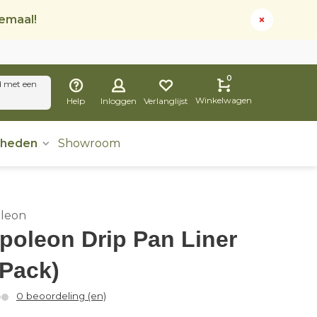
lemaal!
0
d met een
Winkelwagen
Help
Inloggen
Verlanglijst
dheden
Showroom
leon
poleon Drip Pan Liner
‑Pack)
0 beoordeling (en)