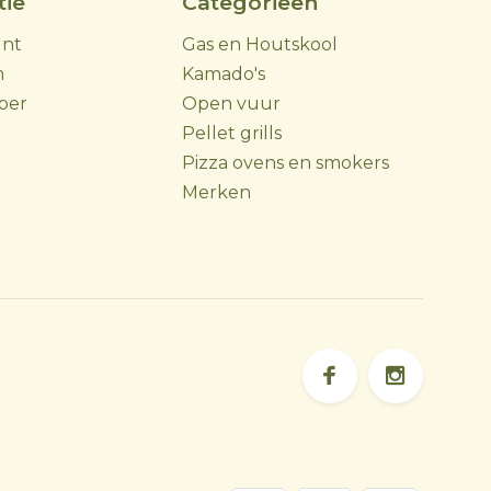
tie
Categorieën
unt
Gas en Houtskool
m
Kamado's
ber
Open vuur
Pellet grills
Pizza ovens en smokers
Merken