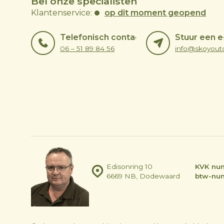
Bel onze specialisten
Klantenservice:
op dit moment geopend
Telefonisch contact
Stuur een e
06 – 51 89 84 56
Edisonring 10
KVK nu
6669 NB, Dodewaard
btw-nu