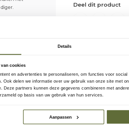
Deel dit product
diger.
ensresten vrij. De
netjes op in de
 en je barbecue
Details
maken én blijft de
 van cookies
g door een nieuwe. De
ent en advertenties te personaliseren, om functies voor social
elijk worden
. Ook delen we informatie over uw gebruik van onze site met on
e. Deze partners kunnen deze gegevens combineren met andere i
een snel maar ook
erzameld op basis van uw gebruik van hun services.
vellen?
Aanpassen