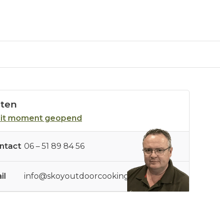
sten
dit moment geopend
ntact
06 – 51 89 84 56
il
info@skoyoutdoorcooking.nl