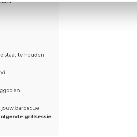
cues
e staat te houden
and
eggooien
ft jouw barbecue
volgende grillsessie
.