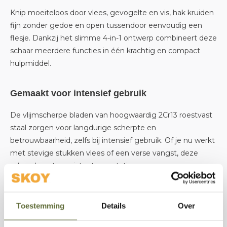
Knip moeiteloos door vlees, gevogelte en vis, hak kruiden
fijn zonder gedoe en open tussendoor eenvoudig een
flesje. Dankzij het slimme 4-in-1 ontwerp combineert deze
schaar meerdere functies in één krachtig en compact
hulpmiddel.
Gemaakt voor intensief gebruik
De vlijmscherpe bladen van hoogwaardig 2Cr13 roestvast
staal zorgen voor langdurige scherpte en
betrouwbaarheid, zelfs bij intensief gebruik. Of je nu werkt
met stevige stukken vlees of een verse vangst, deze
schaar levert consistente prestaties.
Daarnaast is de schaar voorzien van extra functies zoals
Toestemming
Details
Over
een flessenopener, notenkraker en
visschubbenverwijderaar. Een praktische oplossing voor