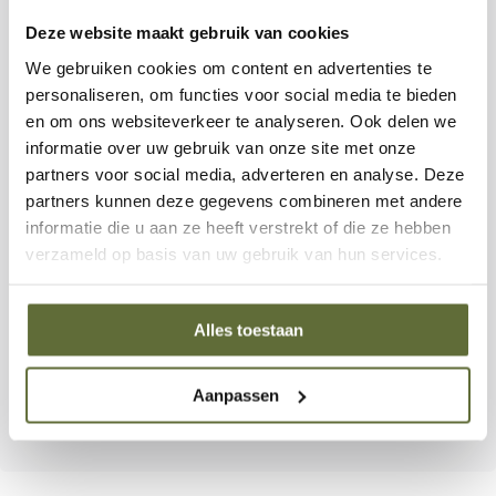
elke buitenkeuken.
Deze website maakt gebruik van cookies
We gebruiken cookies om content en advertenties te
Hygiënisch en praktisch ontwerp
personaliseren, om functies voor social media te bieden
en om ons websiteverkeer te analyseren. Ook delen we
De J2G schaar is volledig demontabel, waardoor je hem
informatie over uw gebruik van onze site met onze
eenvoudig uit elkaar haalt en grondig reinigt. Dit
partners voor social media, adverteren en analyse. Deze
voorkomt ophoping van vuil en zorgt voor optimale
partners kunnen deze gegevens combineren met andere
hygiëne, ook bij veelvuldig gebruik.
informatie die u aan ze heeft verstrekt of die ze hebben
verzameld op basis van uw gebruik van hun services.
Comfort en controle
De ergonomische soft-grip handgrepen bieden een
Alles toestaan
stevige en comfortabele grip, zelfs met natte of vette
handen. Dit geeft maximale controle tijdens elke snij- of
Aanpassen
knipbeweging.