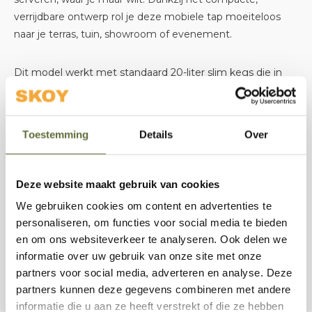
verrijdbare ontwerp rol je deze mobiele tap moeiteloos
naar je terras, tuin, showroom of evenement.
Dit model werkt met standaard 20-liter slim kegs die in
België, Nederland en Luxemburg voor de meeste
biermerken verkrijgbaar zijn. De vaten worden
aangesloten met FlexiDraft™ wegwerp-leidingen en
Toestemming
Details
Over
standaard SodaStream™ CO₂-flessen, waardoor alle
leidingen netjes zijn weggewerkt en het tapproces
eenvoudig én hygiënisch verloopt.
Deze website maakt gebruik van cookies
We gebruiken cookies om content en advertenties te
De Mokeg Original Copper Font is niet alleen een
personaliseren, om functies voor social media te bieden
praktische oplossing voor het tappen van heerlijk bier,
en om ons websiteverkeer te analyseren. Ook delen we
maar ook een stijlvolle blikvanger die elke buiten- of
informatie over uw gebruik van onze site met onze
binnenruimte direct naar een hoger niveau tilt.
partners voor social media, adverteren en analyse. Deze
partners kunnen deze gegevens combineren met andere
informatie die u aan ze heeft verstrekt of die ze hebben