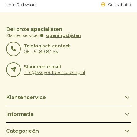
owroom in Dodewaard
Gratis thuisbezo
Bel onze specialisten
Klantenservice:
openingstijden
Telefonisch contact
06 – 51 89 84 56
Stuur een e-mail
info@skoyoutdoorcooking.nl
Klantenservice
Informatie
Categorieën