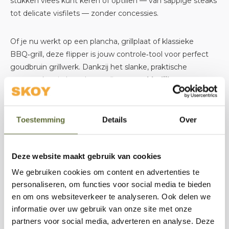
stukken vlees kunt keren of optillen — van sappige steaks
tot delicate visfilets — zonder concessies.
Of je nu werkt op een plancha, grillplaat of klassieke
BBQ‑grill, deze flipper is jouw controle‑tool voor perfect
goudbruin grillwerk. Dankzij het slanke, praktische
ontwerp kun je hem bovendien
gemakkelijk
schoonmaken en opbergen
, klaar voor je volgende
buitenkookmoment.
Toestemming
Details
Over
Waarom de Meat Flipper kiezen?
✔️ Sterke RVS‑constructie — hittebestendig en duurzaam
Deze website maakt gebruik van cookies
✔️ Ergonomisch handvat voor goede grip en controle
✔️ Ideaal voor grote stukken vlees, burgers én vis
We gebruiken cookies om content en advertenties te
personaliseren, om functies voor social media te bieden
✔️ Past perfect bij plancha, grillplaat en BBQ
en om ons websiteverkeer te analyseren. Ook delen we
✔️ Eenvoudig schoon te maken en op te bergen
informatie over uw gebruik van onze site met onze
partners voor social media, adverteren en analyse. Deze
Met de Meat Flipper wordt
vlees draaien een makkie —