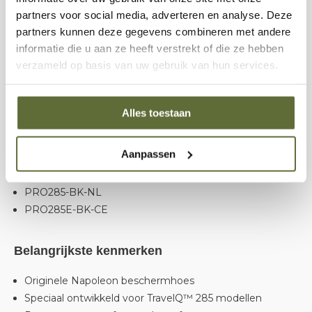
partners voor social media, adverteren en analyse. Deze
modellen
partners kunnen deze gegevens combineren met andere
Deze originele Napoleon hoes is speciaal ontworpen
informatie die u aan ze heeft verstrekt of die ze hebben
voor de TravelQ™ 285-serie en sluit daardoor perfect aan
verzameld op basis van uw gebruik van hun services.
op de barbecue.
Alles toestaan
Geschikt voor:
Aanpassen
TravelQ™ PRO285
TravelQ™ PRO285E
PRO285-BK-NL
PRO285E-BK-CE
Belangrijkste kenmerken
Originele Napoleon beschermhoes
Speciaal ontwikkeld voor TravelQ™ 285 modellen