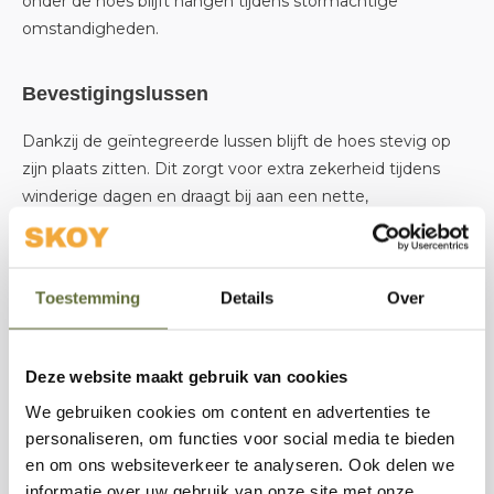
onder de hoes blijft hangen tijdens stormachtige
omstandigheden.
Bevestigingslussen
Dankzij de geïntegreerde lussen blijft de hoes stevig op
zijn plaats zitten. Dit zorgt voor extra zekerheid tijdens
winderige dagen en draagt bij aan een nette,
aansluitende pasvorm rondom de barbecue.
Handige ophangmogelijkheden
Toestemming
Details
Over
Wanneer de barbecue in gebruik is, kan de hoes
eenvoudig worden opgeborgen dankzij de praktische
Deze website maakt gebruik van cookies
ophanglussen. Zo blijft de hoes schoon en altijd binnen
We gebruiken cookies om content en advertenties te
handbereik.
personaliseren, om functies voor social media te bieden
en om ons websiteverkeer te analyseren. Ook delen we
Perfecte pasvorm voor TravelQ™ 285
informatie over uw gebruik van onze site met onze