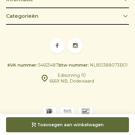
Categorieën
KVK nummer:
54653487
btw-nummer:
NL851388073B01
Edisonring 10
6669 NB, Dodewaard
© Skoy Outdoor Cooking | Powered by
emarkable
|
Sitemap
Toevoegen aan winkelwagen