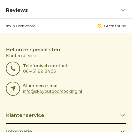
Reviews
owroom in Dodewaard
Gratis thuisbezo
Bel onze specialisten
Klantenservice:
Telefonisch contact
06 – 51 89 84 56
Stuur een e-mail
info@skoyoutdoorcooking.nl
Klantenservice
Informatie