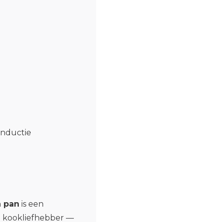
inductie
n pan
is een
e kookliefhebber —