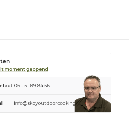
sten
dit moment geopend
ntact
06 – 51 89 84 56
il
info@skoyoutdoorcooking.nl