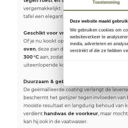
tegen roest en slijtage
, maar ook het sch
Toestemming
vergemakkelijkt. De donkerblauwe kleur gee
tafel een elegante uitstraling.
Deze website maakt gebruik
We gebruiken cookies om cont
Geschikt voor vrijwel alle warmtebronnen
websiteverkeer te analyseren
Of je nu kookt op een
BBQ, gasfornuis, indu
media, adverteren en analys
oven
, deze pan doet wat je vraagt. Hij kan
tem
verstrekt of die ze hebben v
300 °C
aan, zodat je hem zonder problemen 
uiteenlopende kookomstandigheden — binne
Duurzaam & gebruiksvriendelijk onderho
De geëmailleerde coating verlengt de leven
beschermt het gietijzer tegen invloeden van 
mooiste resultaat en langdurig behoud van kl
verdient
handwas de voorkeur
, maar mocht 
kan hij ook in de vaatwasser.