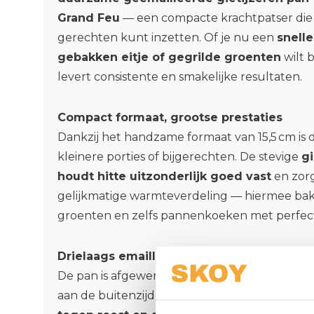
Grand Feu
— een compacte krachtpatser die je
gerechten kunt inzetten. Of je nu een
snelle
gebakken eitje of gegrilde groenten
wilt 
levert consistente en smakelijke resultaten.
Compact formaat, grootse prestaties
Dankzij het handzame formaat van 15,5 cm is 
kleinere porties of bijgerechten. De stevige
gi
houdt hitte uitzonderlijk goed vast
en zorg
gelijkmatige warmteverdeling — hiermee bak je
groenten en zelfs pannenkoeken met perfect
Drielaags emaille – stijlvol én functioneel
De pan is afgewerkt met een
drielaagse ema
aan de buitenzijde, mat zwart binnenin), die n