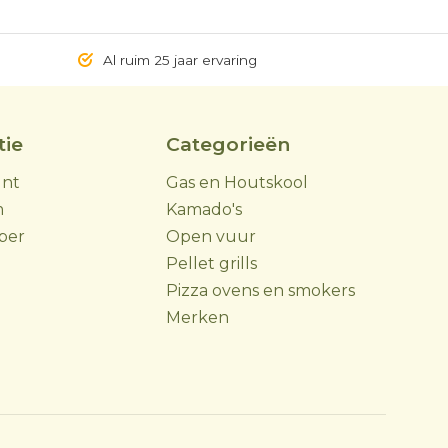
Al ruim 25 jaar ervaring
tie
Categorieën
unt
Gas en Houtskool
m
Kamado's
ber
Open vuur
Pellet grills
Pizza ovens en smokers
Merken