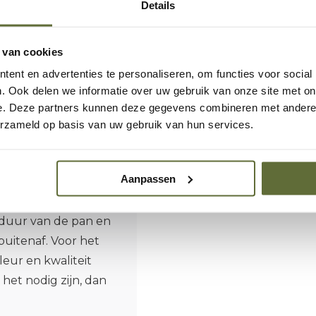
oonmaken
Details
ft je buitenkeuken of
 van cookies
ent en advertenties te personaliseren, om functies voor social
. Ook delen we informatie over uw gebruik van onze site met on
ctieplaat of in de
e. Deze partners kunnen deze gegevens combineren met andere i
peraturen tot circa
erzameld op basis van uw gebruik van hun services.
kunt gebruiken in
n en buiten.
Aanpassen
ud
sduur van de pan en
buitenaf. Voor het
eur en kwaliteit
het nodig zijn, dan