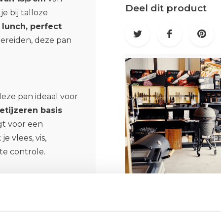
Deel dit product
 bij talloze
 lunch, perfect
bereiden, deze pan
deze pan ideaal voor
etijzeren basis
t voor een
 vlees, vis,
e controle.
illelaag
(glanzend
iet alleen
beschermt