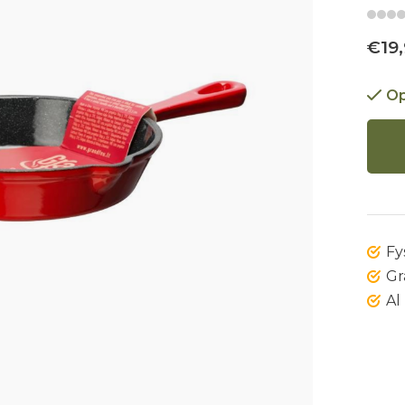
€19,
Op
Fy
Gr
Al