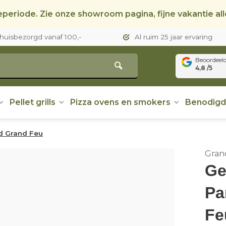
periode. Zie onze showroom pagina, fijne vakantie al
thuisbezorgd vanaf 100,-
Al ruim 25 jaar ervaring
Beoordeel
4,8 /5
Pellet grills
Pizza ovens en smokers
Benodig
od Grand Feu
Gran
Ge
Pa
Fe