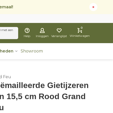
lemaal!
0
d met een
Winkelwagen
Help
Inloggen
Verlanglijst
dheden
Showroom
d Feu
ëmailleerde Gietijzeren
n 15,5 cm Rood Grand
u