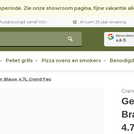
periode. Zie onze showroom pagina, fijne vakantie al
thuisbezorgd vanaf 100,-
Al ruim 25 jaar ervaring
Beoordeel
4,8 /5
Pellet grills
Pizza ovens en smokers
Benodig
r Blauw 4.7L Grand Feu
Gran
Ge
Br
4.