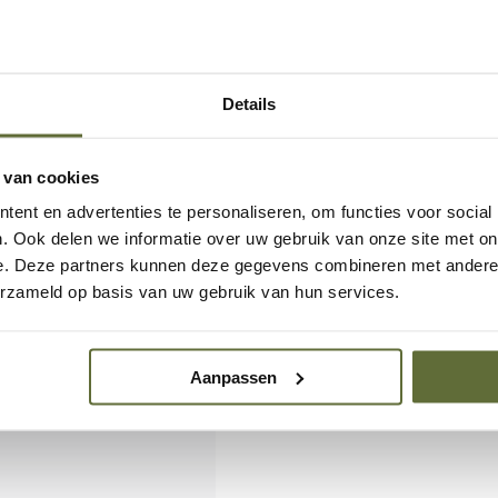
ervlees. De brede
le grip
, zelfs met
Details
ronnen
ductiekookplaat of in
 van cookies
and voor om. Hij is
ent en advertenties te personaliseren, om functies voor social
C
en kan gebruikt
. Ook delen we informatie over uw gebruik van onze site met on
ndirect vuur op de
e. Deze partners kunnen deze gegevens combineren met andere i
erzameld op basis van uw gebruik van hun services.
Aanpassen