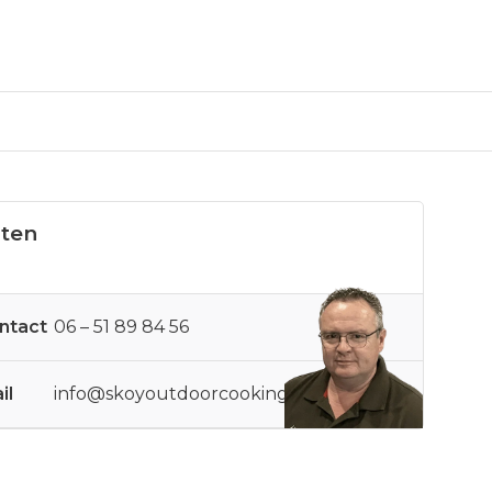
sten
ntact
06 – 51 89 84 56
il
info@skoyoutdoorcooking.nl