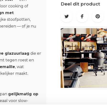
Deel dit product
door cooking of
ign met
ijke stoofpotten,
bereiden — of je nu
e glazuurlaag
die er
rmt tegen roest en
emaille
, wat
elijker maakt.
 pan
gelijkmatig op
ideaal voor slow-