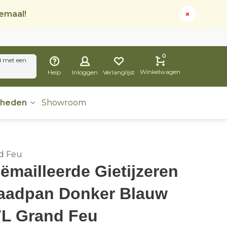
lemaal!
0
d met een
Winkelwagen
Help
Inloggen
Verlanglijst
dheden
Showroom
d Feu
ëmailleerde Gietijzeren
aadpan Donker Blauw
7L Grand Feu