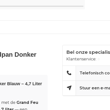
Bel onze speciali
adpan Donker
Klantenservice:
Telefonisch co
er Blauw – 4,7 Liter
Stuur een e-ma
u met de
Grand Feu
7 liter
— een