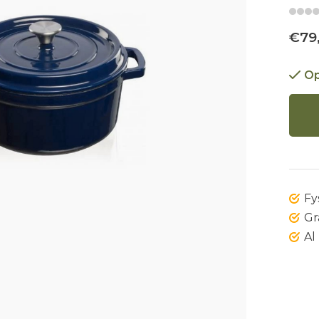
€79
Op
Fy
Gr
Al