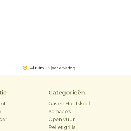
Al ruim 25 jaar ervaring
tie
Categorieën
unt
Gas en Houtskool
m
Kamado's
ber
Open vuur
Pellet grills