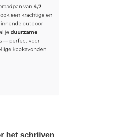
 braadpan van
4,7
r ook een krachtige en
eginnende outdoor
al je
duurzame
s — perfect voor
ellige kookavonden
r het schrijven