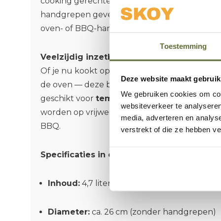
cooking gerechten zoals stoofpotten en sudd
handgrepen geven een
veilige, comfortabe
oven- of BBQ-handschoenen aan.
Toestemming
Veelzijdig inzetbaar op diverse warmteb
Of je nu kookt op je grill, BBQ, gasfornuis, in
Deze website maakt gebruik
de oven — deze braadpan draait nergens zijn h
We gebruiken cookies om cont
geschikt voor
temperaturen tot circa 300 °
websiteverkeer te analyseren
worden op vrijwel elk warmtebron, inclusief i
media, adverteren en analys
BBQ.
verstrekt of die ze hebben v
Specificaties in één oogopslag
Inhoud:
4,7 liter
Diameter:
ca. 26 cm (zonder handgrepen)