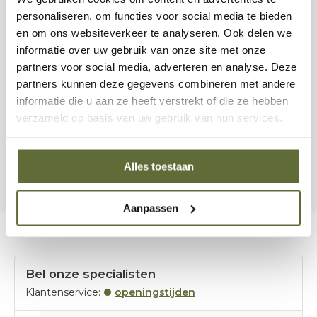
personaliseren, om functies voor social media te bieden
Gietijzeren WAVE™ grillroosters voor optimale
en om ons websiteverkeer te analyseren. Ook delen we
warmteverdeling
informatie over uw gebruik van onze site met onze
partners voor social media, adverteren en analyse. Deze
Compact, stijlvol en praktisch ontwerp
partners kunnen deze gegevens combineren met andere
informatie die u aan ze heeft verstrekt of die ze hebben
Of je nu een snelle doordeweekse maaltijd maakt of
verzameld op basis van uw gebruik van hun services.
uitgebreid gaat barbecueën met vrienden: met de
Freestyle Pro 425
van Napoleon ben je altijd klaar om te
Alles toestaan
grillen.
Aanpassen
Bel onze specialisten
Klantenservice:
openingstijden