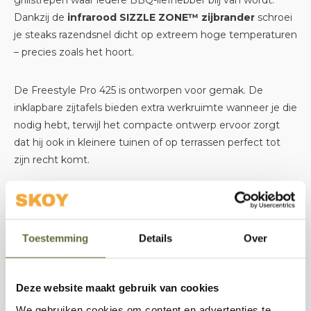
grillstrepen waar iedere BBQ-liefhebber blij van wordt.
Dankzij de
infrarood SIZZLE ZONE™ zijbrander
schroei
je steaks razendsnel dicht op extreem hoge temperaturen
– precies zoals het hoort.
De Freestyle Pro 425 is ontworpen voor gemak. De
inklapbare zijtafels bieden extra werkruimte wanneer je die
nodig hebt, terwijl het compacte ontwerp ervoor zorgt
dat hij ook in kleinere tuinen of op terrassen perfect tot
zijn recht komt.
Waarom kiezen voor de Freestyle Pro 425?
4 krachtige branders voor maximale controle
Toestemming
Details
Over
Infrarood SIZZLE ZONE™ zijbrander voor perfect
Deze website maakt gebruik van cookies
gesearde steaks
We gebruiken cookies om content en advertenties te