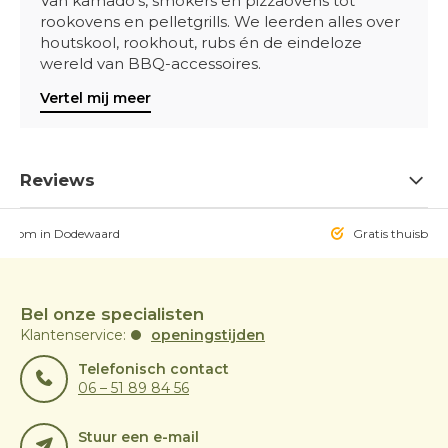
Van kamado’s, smokers en pizzaovens tot
rookovens en pelletgrills. We leerden alles over
houtskool, rookhout, rubs én de eindeloze
wereld van BBQ-accessoires.
Vertel mij meer
Reviews
owroom in Dodewaard
Gratis thuisbezo
Bel onze specialisten
Klantenservice:
openingstijden
Telefonisch contact
06 – 51 89 84 56
Stuur een e-mail