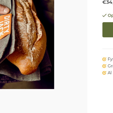
€34
Op
Fy
Gr
Al