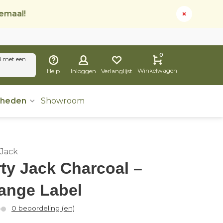
lemaal!
0
d met een
Winkelwagen
Help
Inloggen
Verlanglijst
dheden
Showroom
 Jack
rty Jack Charcoal –
ange Label
0 beoordeling (en)