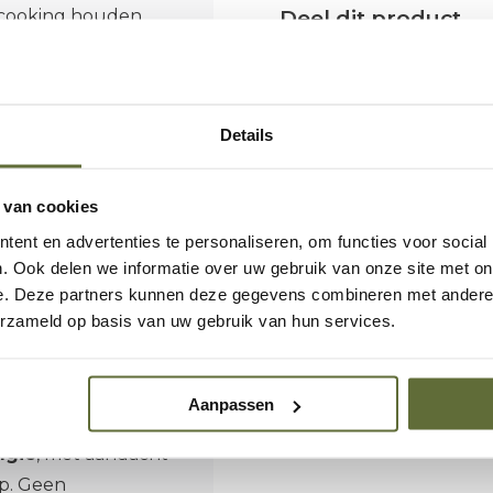
Deel dit product
 cooking houden.
a dik en
efst
330 g/m²
bieden
Details
 van hete pannen,
enoeg voor zwaar
ken en vuur.
 van cookies
ent en advertenties te personaliseren, om functies voor social
in gedachten. Ze
. Ook delen we informatie over uw gebruik van onze site met on
e. Deze partners kunnen deze gegevens combineren met andere i
p en blijven
erzameld op basis van uw gebruik van hun services.
ij het
sterke
at lusjes
Aanpassen
lgië
, met aandacht
p. Geen