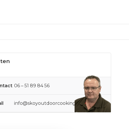
sten
ntact
06 – 51 89 84 56
il
info@skoyoutdoorcooking.nl