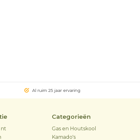
Al ruim 25 jaar ervaring
tie
Categorieën
unt
Gas en Houtskool
m
Kamado's