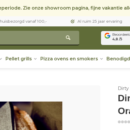
periode. Zie onze showroom pagina, fijne vakantie al
thuisbezorgd vanaf 100,-
Al ruim 25 jaar ervaring
Beoordeel
4,8 /5
Pellet grills
Pizza ovens en smokers
Benodig
Dirty
Di
Or