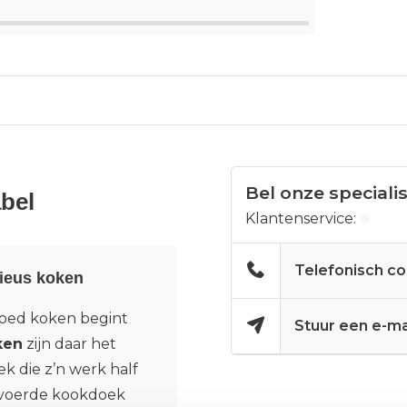
Bel onze speciali
bel
Klantenservice:
Telefonisch co
rieus koken
oed koken begint
Stuur een e-ma
ken
zijn daar het
 die z’n werk half
gevoerde kookdoek