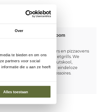
Over
Bezoek onze showroom
(Dodewaard)
Van kamado’s, smokers en pizzaovens
 media te bieden en om ons
tot rookovens en pelletgrills. We
ze partners voor social
leerden alles over houtskool,
nformatie die u aan ze heeft
rookhout, rubs én de eindeloze
wereld van BBQ-accessoires.
Vertel mij meer
Alles toestaan