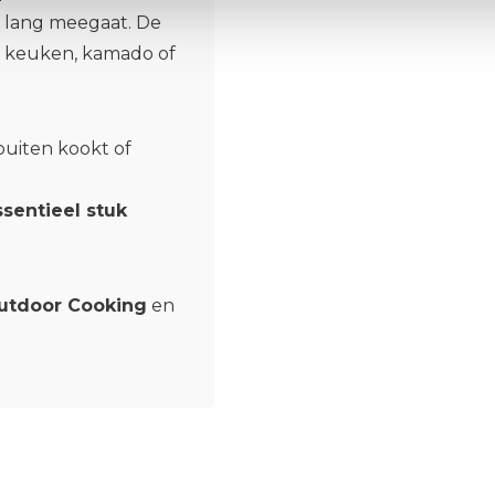
t lang meegaat. De
or keuken, kamado of
buiten kookt of
ssentieel stuk
utdoor Cooking
en