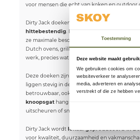
voor mensen die echt van koken en outdoor
Dirty Jack doeken zijn
dubbel geweven, extr
hittebestendig
. Met een gewicht van maar li
Toestemming
ze maximale bescherming bij het vastpakken
Dutch ovens, grills en BBQ-roosters. Sterk g
werk, precies wat je nodig hebt bij buiten ko
Deze website maakt gebruik
We gebruiken cookies om cont
Deze doeken zijn ontworpen met de praktijk 
websiteverkeer te analyseren
media, adverteren en analys
liggen stevig in de hand, nemen goed vocht o
verstrekt of die ze hebben v
betrouwbaar, ook bij intensief gebruik. Dankz
knoopsgat
hang je ze eenvoudig op, zonder d
uitscheuren of snel slijten.
Dirty Jack wordt
lokaal geproduceerd in Be
voor kwaliteit, duurzaamheid en vakmanscha