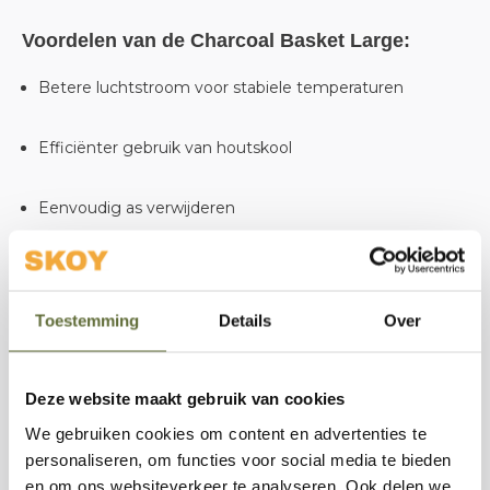
Voordelen van de Charcoal Basket Large:
Betere luchtstroom voor stabiele temperaturen
Efficiënter gebruik van houtskool
Eenvoudig as verwijderen
Robuust en duurzaam ontwerp
Toestemming
Details
Over
Het slimme ontwerp maakt het eenvoudig om na het
grillen de as te verwijderen, terwijl de herbruikbare
houtskool netjes achterblijft. Zo ben je snel weer klaar
Deze website maakt gebruik van cookies
voor je volgende BBQ-sessie.
We gebruiken cookies om content en advertenties te
personaliseren, om functies voor social media te bieden
Of je nu pulled pork, pizza of een perfect gegrilde ribeye
en om ons websiteverkeer te analyseren. Ook delen we