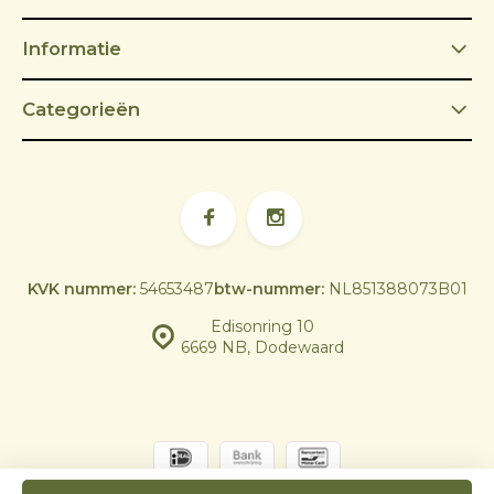
Informatie
Categorieën
KVK nummer:
54653487
btw-nummer:
NL851388073B01
Edisonring 10
6669 NB, Dodewaard
© Skoy Outdoor Cooking | Powered by
emarkable
|
Sitemap