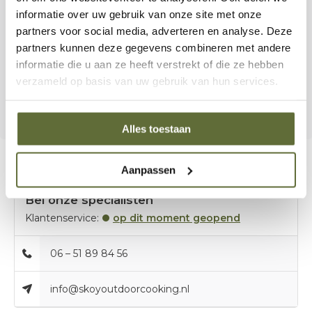
bereidt, met de Charcoal Basket Large haal je meer
informatie over uw gebruik van onze site met onze
controle, gemak en performance uit je kamado.
partners voor social media, adverteren en analyse. Deze
partners kunnen deze gegevens combineren met andere
Ontdek de Charcoal Basket Large nu bij
Skoy Outdoor
informatie die u aan ze heeft verstrekt of die ze hebben
Cooking
en ervaar het verschil.
verzameld op basis van uw gebruik van hun services.
Alles toestaan
Aanpassen
Bel onze specialisten
Klantenservice:
op dit moment geopend
06 – 51 89 84 56
info@skoyoutdoorcooking.nl