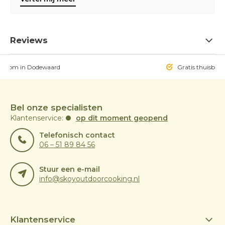
Reviews
owroom in Dodewaard
Gratis thuisbezo
Bel onze specialisten
Klantenservice:
op dit moment geopend
Telefonisch contact
06 – 51 89 84 56
Stuur een e-mail
info@skoyoutdoorcooking.nl
Klantenservice