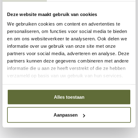
het zicht blijft. Alle onderdelen zijn ontworpen voor
duurzaamheid en langdurig gebruik, met
5 jaar garantie
Deze website maakt gebruik van cookies
op het product.
We gebruiken cookies om content en advertenties te
personaliseren, om functies voor social media te bieden
De Brann vuurtafel wordt standaard geleverd met
en om ons websiteverkeer te analyseren. Ook delen we
praktische accessoires zoals een glazen ombouw die de
informatie over uw gebruik van onze site met onze
vlammen beschermt tegen wind,
lava stenen en CE-
partners voor social media, adverteren en analyse. Deze
goedgekeurde gasslang met drukregelaar
. Zo kun je
partners kunnen deze gegevens combineren met andere
direct genieten van sfeer en warmte zodra je hem plaatst.
informatie die u aan ze heeft verstrekt of die ze hebben
verzameld op basis van uw gebruik van hun services.
Kort samengevat is de
Forno Brann vuurtafel
een
stijlvolle, gebruiksvriendelijke en duurzame toevoeging
Alles toestaan
aan elke buitenruimte. De combinatie van cortenstaal,
slimme gastechniek en tijdloos design maakt dit een luxe
middelpunt waarop je jarenlang kunt bouwen voor
Aanpassen
buitenplezier.