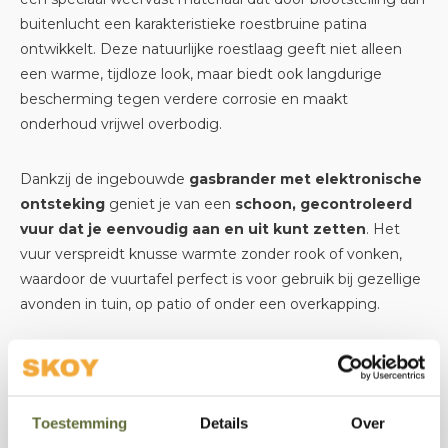
buitenlucht een karakteristieke roestbruine patina
ontwikkelt. Deze natuurlijke roestlaag geeft niet alleen
een warme, tijdloze look, maar biedt ook langdurige
bescherming tegen verdere corrosie en maakt
onderhoud vrijwel overbodig.
Dankzij de ingebouwde
gasbrander met elektronische
ontsteking
geniet je van een
schoon, gecontroleerd
vuur dat je eenvoudig aan en uit kunt zetten
. Het
vuur verspreidt knusse warmte zonder rook of vonken,
waardoor de vuurtafel perfect is voor gebruik bij gezellige
avonden in tuin, op patio of onder een overkapping.
Deze uitvoering van de Brann is
1000 x 800 x 500 mm
groot en is voorzien van een
CE-gekeurde RVS-brander
en montagemateriaal. De gasfles (max. 5 kg) kan netjes
Toestemming
Details
Over
en veilig onderin de tafel worden geplaatst, zodat deze uit