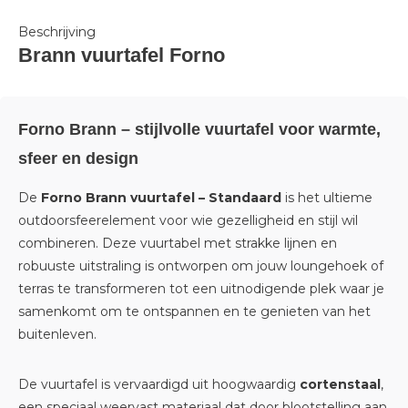
Beschrijving
Brann vuurtafel Forno
Forno Brann – stijlvolle vuurtafel voor warmte,
sfeer en design
De
Forno Brann vuurtafel – Standaard
is het ultieme
outdoor­sfeerelement voor wie gezelligheid en stijl wil
combineren. Deze vuurtabel met strakke lijnen en
robuuste uitstraling is ontworpen om jouw loungehoek of
terras te transformeren tot een uitnodigende plek waar je
samenkomt om te ontspannen en te genieten van het
buitenleven.
De vuurtafel is vervaardigd uit hoogwaardig
cortenstaal
,
een speciaal weervast materiaal dat door blootstelling aan