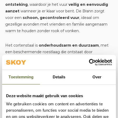
ontsteking
, waardoor je het vuur
veilig en eenvoudig
aanzet
wanneer je er klaar voor bent. De Brann zorgt
voor een
schoon, gecontroleerd vuur
, ideaal om
gezellige avonden met vrienden en familie aangenaam
warm te houden zonder rook of vonken.
Het cortenstaal is
onderhoudsarm en duurzaam
, met
een beschermende roestlaag die ontstaat door
blootstelling aan buitenlucht. Dat betekent dat jouw
vuurtafel er niet alleen prachtig uit blijft zien, maar ook
jarenlang meegaat.
Toestemming
Details
Over
De Brann vuurtafel wordt compleet geleverd met
hoogwaardige onderdelen zoals een
RVS-brander
en
Deze website maakt gebruik van cookies
montagemateriaal, en heeft een
5 jaar garantie
. De
We gebruiken cookies om content en advertenties te
gasfles (5 kg)
kan netjes uit het zicht worden geplaatst
personaliseren, om functies voor social media te bieden
onderin de tafel, voor een strakke afwerking.
en om ons websiteverkeer te analyseren. Ook delen we