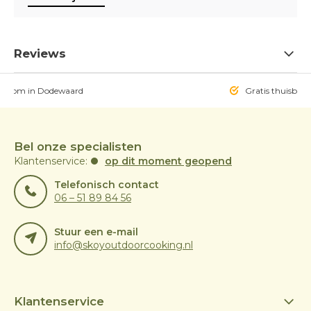
Reviews
owroom in Dodewaard
Gratis thuisbezo
Bel onze specialisten
Klantenservice:
op dit moment geopend
Telefonisch contact
06 – 51 89 84 56
Stuur een e-mail
info@skoyoutdoorcooking.nl
Klantenservice