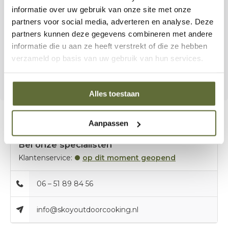
informatie over uw gebruik van onze site met onze
Dankzij zijn formaat van
550 × 550 × 1200 mm
is de Brann
partners voor social media, adverteren en analyse. Deze
vuurtafel een opvallend én functioneel middelpunt van je
partners kunnen deze gegevens combineren met andere
buiteninrichting. Hij biedt warmte, sfeer en comfort bij
informatie die u aan ze heeft verstrekt of die ze hebben
ieder buitenmoment — van rustige avonden met z’n
verzameld op basis van uw gebruik van hun services.
tweeën tot gezellige bijeenkomsten met vrienden.
Alles toestaan
Aanpassen
Bel onze specialisten
Klantenservice:
op dit moment geopend
06 – 51 89 84 56
info@skoyoutdoorcooking.nl