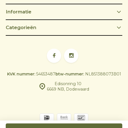
Informatie
Categorieën
KVK nummer:
54653487
btw-nummer:
NL851388073B01
Edisonring 10
6669 NB, Dodewaard
© Skoy Outdoor Cooking | Powered by
emarkable
|
Sitemap