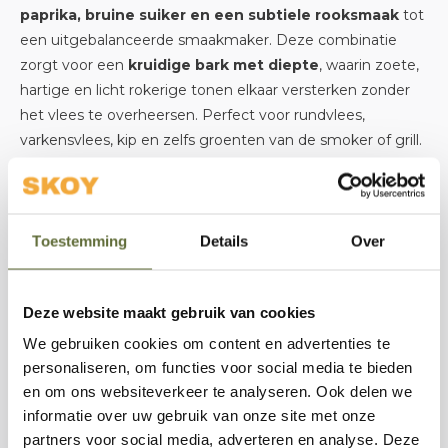
paprika, bruine suiker en een subtiele rooksmaak
tot
een uitgebalanceerde smaakmaker. Deze combinatie
zorgt voor een
kruidige bark met diepte
, waarin zoete,
hartige en licht rokerige tonen elkaar versterken zonder
het vlees te overheersen. Perfect voor rundvlees,
varkensvlees, kip en zelfs groenten van de smoker of grill.
Breng de Black Gold Rub royaal aan vóór het bereiden en
laat de smaken goed intrekken. Terwijl je vlees gaart
Toestemming
Details
Over
ontstaat er een
intense, aromatische laag
die
sappigheid vasthoudt en bij elke hap indruk maakt —
precies wat je wilt bij brisket, pulled pork, ribs of steaks.
Deze website maakt gebruik van cookies
We gebruiken cookies om content en advertenties te
Bij
SKOY Outdoor Cooking
geloven we in smaakmakers
personaliseren, om functies voor social media te bieden
die je BBQ‑resultaten écht sterker maken. De Black Gold
en om ons websiteverkeer te analyseren. Ook delen we
Rub past daar perfect bij:
krachtig, authentiek en
informatie over uw gebruik van onze site met onze
ontworpen voor barbecue met impact.
partners voor social media, adverteren en analyse. Deze