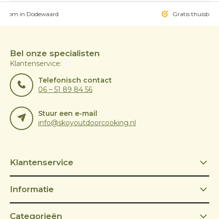
owroom in Dodewaard
Gratis thuisbezo
Bel onze specialisten
Klantenservice:
Telefonisch contact
06 – 51 89 84 56
Stuur een e-mail
info@skoyoutdoorcooking.nl
Klantenservice
Informatie
Categorieën