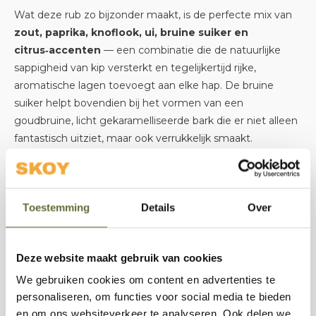
Wat deze rub zo bijzonder maakt, is de perfecte mix van
zout, paprika, knoflook, ui, bruine suiker en
citrus‑accenten
— een combinatie die de natuurlijke
sappigheid van kip versterkt en tegelijkertijd rijke,
aromatische lagen toevoegt aan elke hap. De bruine
suiker helpt bovendien bij het vormen van een
goudbruine, licht gekaramelliseerde bark die er niet alleen
fantastisch uitziet, maar ook verrukkelijk smaakt.
Breng de Best Beer Can Chicken Rub royaal aan op je kip
vóór bereiding en laat de smaken goed intrekken. Of je ’m
Toestemming
Details
Over
nu op een half bierblikje zet voor indirect roken, of
traditioneel op de grill bereidt, deze rub zorgt voor een
smaakexplosie die elke barbecue‑sessie bijzonder
Deze website maakt gebruik van cookies
maakt
.
We gebruiken cookies om content en advertenties te
personaliseren, om functies voor social media te bieden
Bij
SKOY Outdoor Cooking
geloven we in producten die
en om ons websiteverkeer te analyseren. Ook delen we