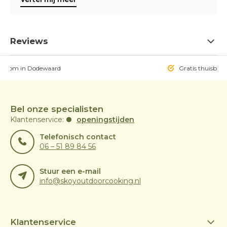
Reviews
owroom in Dodewaard
Gratis thuisbezo
Bel onze specialisten
Klantenservice:
openingstijden
Telefonisch contact
06 – 51 89 84 56
Stuur een e-mail
info@skoyoutdoorcooking.nl
Klantenservice