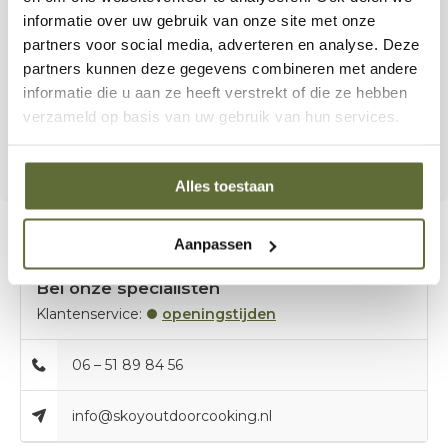
je BBQ‑resultaten echt sterker maken. De Best Beer Can
informatie over uw gebruik van onze site met onze
Chicken Rub past daar perfect bij:
krachtig,
partners voor social media, adverteren en analyse. Deze
uitgebalanceerd en ontworpen voor iedereen die
partners kunnen deze gegevens combineren met andere
barbecue serieus neemt.
informatie die u aan ze heeft verstrekt of die ze hebben
verzameld op basis van uw gebruik van hun services.
Sappig. Gekaramelliseerd. Onweerstaanbaar lekker.
Alles toestaan
Aanpassen
Bel onze specialisten
Klantenservice:
openingstijden
06 – 51 89 84 56
info@skoyoutdoorcooking.nl