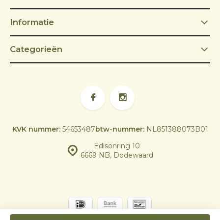
Informatie
Categorieën
KVK nummer:
54653487
btw-nummer:
NL851388073B01
Edisonring 10
6669 NB, Dodewaard
© Skoy Outdoor Cooking | Powered by
emarkable
|
Sitemap